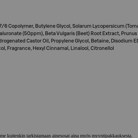
7/6 Copolymer, Butylene Glycol, Solarum Lycopersicum (Tomato
ronate (50ppm), Beta Vulgaris (Beet) Root Extract, Prunus P
ogenated Castor Oil, Propylene Glycol, Betaine, Disodium E
ol, Fragrance, Hexyl Cinnamal, Linalool, Citronellol
lemme kuitenkin tarkistamaan ainesosat aina myös myyntipakkauksesta.