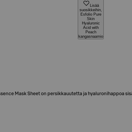
Lisää
suosikkeihin,
Esfolio Pure
Skin
Hyaluronic
Acid with
Peach
kangasnaamio
 Essence Mask Sheet on persikkauutetta ja hyaluronihappoa 