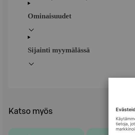
Ominaisuudet
Sijainti myymälässä
Katso myös