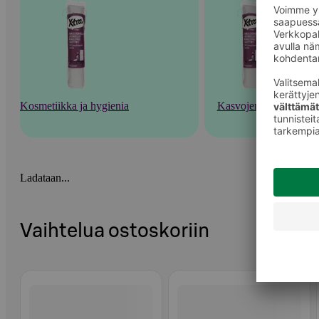
Kosmetiikka ja hygienia
Kasvojenhoito
Ladataan...
Vaihtelua ostoskoriin
Ohita listaus