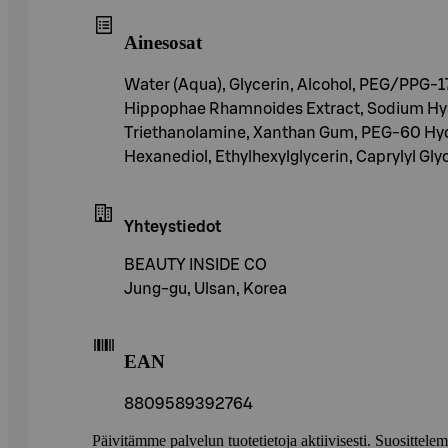
Ainesosat
Water (Aqua), Glycerin, Alcohol, PEG/PPG-1
Hippophae Rhamnoides Extract, Sodium Hyalu
Triethanolamine, Xanthan Gum, PEG-60 Hydr
Hexanediol, Ethylhexylglycerin, Caprylyl Glyc
Yhteystiedot
BEAUTY INSIDE CO
Jung-gu, Ulsan, Korea
EAN
8809589392764
Päivitämme palvelun tuotetietoja aktiivisesti. Suositte