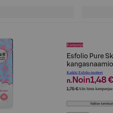
Kampanja
Esfolio Pure S
kangasnaami
Kaikki Esfolio-tuotteet
Noin
1,48 
n.
1,75 €
Alin hinta kampanjaa 
Valitse toimitu