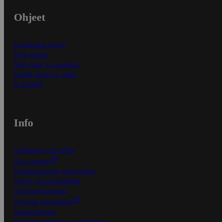
Ohjeet
Ensitilaajan ohjeet
Näin maksat
Näin tilaat ja muokkaat
Kaikki ohjeet ja vinkit
In English
Info
S-Business yrityksille
Oiva-raportit
Osuuskauppojen yhteystiedot
Tilaus- ja toimitusehdot
Tietosuojakäytäntö
Palvelun käyttöehdot
Saavutettavuus
Mobiilisovelluksen saavutettavuus