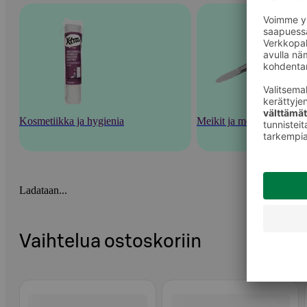
Kosmetiikka ja hygienia
Meikit ja meikkaustarvik
Ladataan...
Vaihtelua ostoskoriin
Ohita listaus