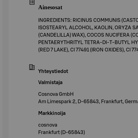
Ainesosat
INGREDIENTS: RICINUS COMMUNIS (CAST
ISOSTEARYL ALCOHOL, KAOLIN, ORYZA SA
(CANDELILLA) WAX), COCOS NUCIFERA (C
PENTAERYTHRITYL TETRA-DI-T-BUTYL HY
(RED 7 LAKE), CI 77491 (IRON OXIDES), CI 7
Yhteystiedot
Valmistaja
Cosnova GmbH
Am Limespark 2, D-65843, Frankfurt, Ger
Markkinoija
cosnova
Frankfurt (D-65843)