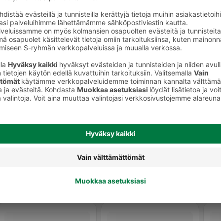
keet
Poskipunat