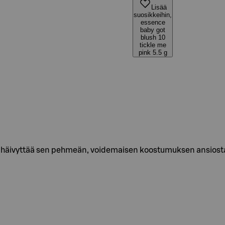
Lisää
suosikkeihin,
essence
baby got
blush 10
tickle me
pink 5.5 g
 ja häivyttää sen pehmeän, voidemaisen koostumuksen ansio