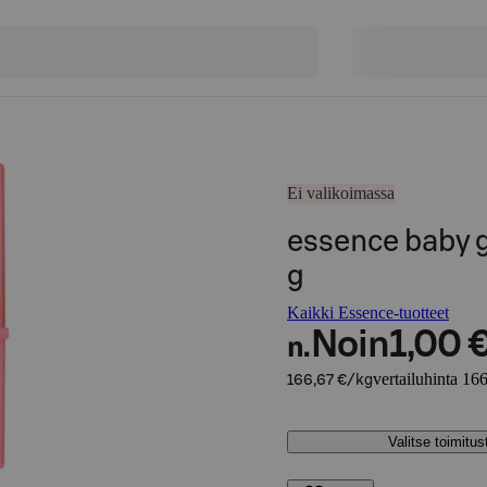
Ei valikoimassa
essence baby g
g
Kaikki Essence-tuotteet
Noin
1,00 
n.
vertailuhinta 16
166,67 €/kg
Valitse toimitu