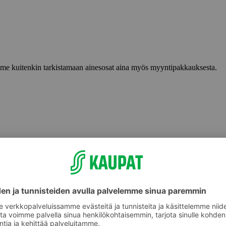
lemme kuitenkin tarkistamaan ainesosat aina myös myyntipakkauksesta.