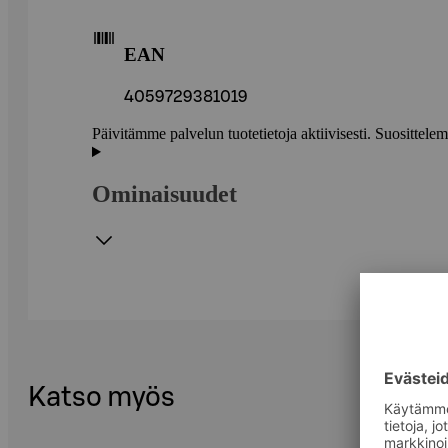
EAN
4059729381019
Päivitämme palvelun tuotetietoja aktiivisesti. Suositte
Ominaisuudet
Katso myös