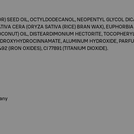
OR) SEED OIL, OCTYLDODECANOL, NEOPENTYL GLYCOL DI
TIVA CERA (ORYZA SATIVA (RICE) BRAN WAX), EUPHORBI
OCONUT) OIL, DISTEARDIMONIUM HECTORITE, TOCOPHERY
DROXYHYDROCINNAMATE, ALUMINUM HYDROXIDE, PARFUM (F
7492 (IRON OXIDES), CI 77891 (TITANIUM DIOXIDE).
many