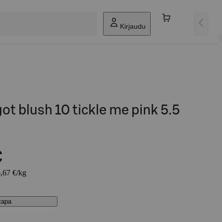
Kirjaudu
ot blush 10 tickle me pink 5.5
€
6,67 €/kg
stapa