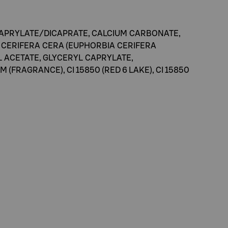
CAPRYLATE/DICAPRATE, CALCIUM CARBONATE,
A CERIFERA CERA (EUPHORBIA CERIFERA
L ACETATE, GLYCERYL CAPRYLATE,
RAGRANCE), CI 15850 (RED 6 LAKE), CI 15850