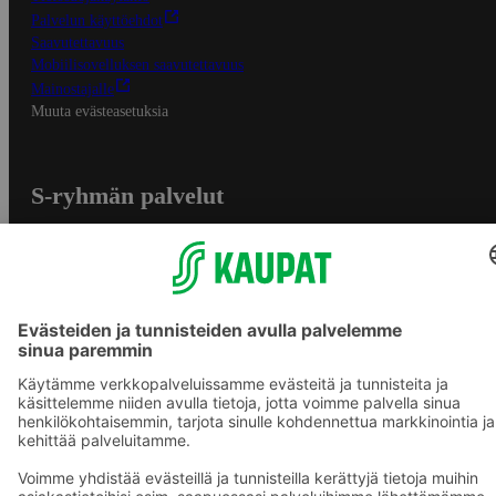
Palvelun käyttöehdot
Saavutettavuus
Mobiilisovelluksen saavutettavuus
Mainostajalle
Muuta evästeasetuksia
S-ryhmän palvelut
S-ryhmä
Asiakasomistajuus
Yhteishyvä Ruoka -sovellus
S-ostoslista -sovellus
Prisma.fi
Sokos.fi
S-Pankki
Yhteishyvä
Sokos Hotels
Raflaamo