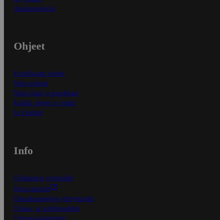
Asiakaspalvelu
Ohjeet
Ensitilaajan ohjeet
Näin maksat
Näin tilaat ja muokkaat
Kaikki ohjeet ja vinkit
In English
Info
S-Business yrityksille
Oiva-raportit
Osuuskauppojen yhteystiedot
Tilaus- ja toimitusehdot
Tietosuojakäytäntö