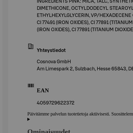
INGREDIENTS PINK: MICA, TALC, SYNTHE
DIMETHICONE, OCTYLDODECYL STEAROYL 
ETHYLHEXYLGLYCERIN, VP/HEXADECENE COP
CI 77491 (IRON OXIDES), CI 77891 (TITA
(IRON OXIDES), CI 77891 (TITANIUM DIOXIDE
Yhteystiedot
Cosnova GmbH
Am Limespark 2, Sulzbach, Hesse 65843, D
EAN
4059729622372
Päivitämme palvelun tuotetietoja aktiivisesti. Suositte
Ominaisuudet