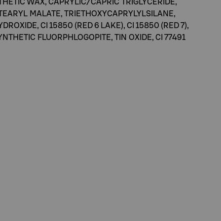
THETIC WAX, CAPRYLIC/CAPRIC TRIGLYCERIDE,
STEARYL MALATE, TRIETHOXYCAPRYLYLSILANE,
DE, CI 15850 (RED 6 LAKE), CI 15850 (RED 7),
SYNTHETIC FLUORPHLOGOPITE, TIN OXIDE, CI 77491