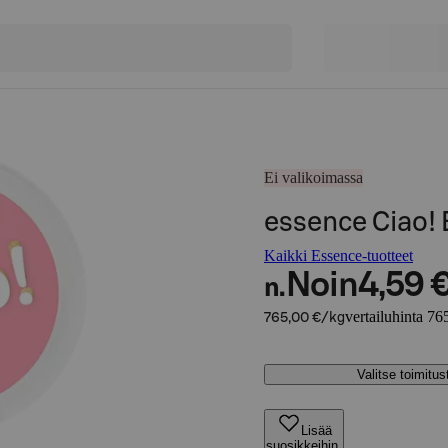
Ei valikoimassa
essence Ciao! 
Kaikki Essence-tuotteet
Noin
4,59 
n.
vertailuhinta 76
765,00 €/kg
Valitse toimitu
Lisää
suosikkeihin,