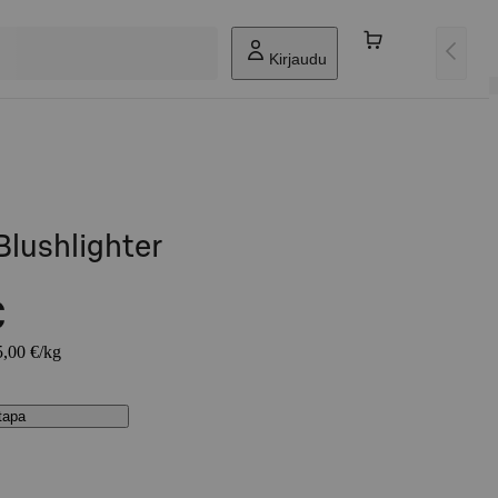
Kirjaudu
Blushlighter
€
5,00 €/kg
stapa