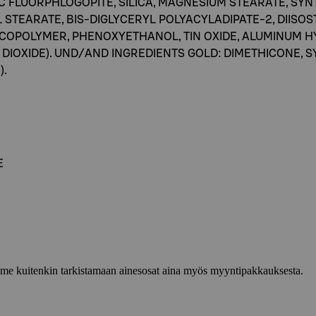
TIC FLUORPHLOGOPITE, SILICA, MAGNESIUM STEARATE, SYN
STEARATE, BIS-DIGLYCERYL POLYACYLADIPATE-2, DIISO
OLYMER, PHENOXYETHANOL, TIN OXIDE, ALUMINUM HYDROXI
NIUM DIOXIDE). UND/AND INGREDIENTS GOLD: DIMETHICONE, 
).
E
lemme kuitenkin tarkistamaan ainesosat aina myös myyntipakkauksesta.