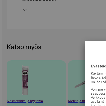
Katso myös
Kosmetiikka ja hygienia
Meikit ja meikkaustarvik