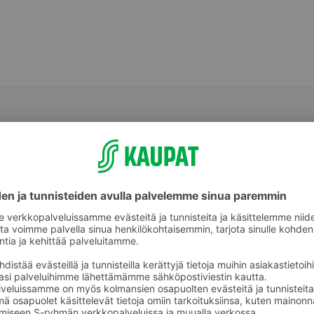
keet
Poskipunat