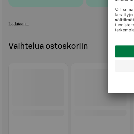
Ladataan...
Vaihtelua ostoskoriin
Ohita listaus