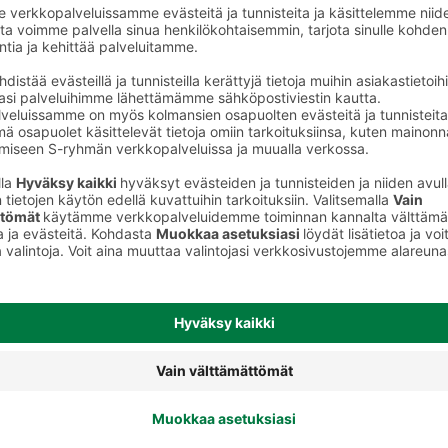
keet
Meikkivoiteet