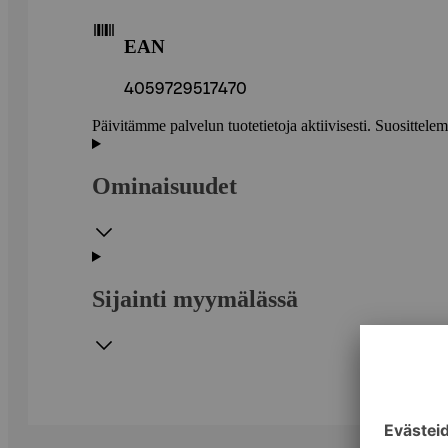
EAN
4059729517470
Päivitämme palvelun tuotetietoja aktiivisesti. Suositte
Ominaisuudet
Sijainti myymälässä