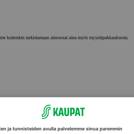
lemme kuitenkin tarkistamaan ainesosat aina myös myyntipakkauksesta.