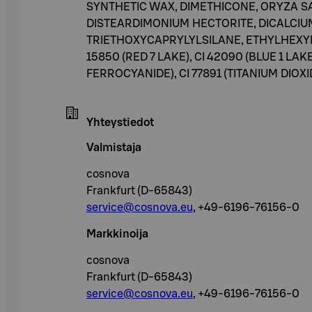
SYNTHETIC WAX, DIMETHICONE, ORYZA S
DISTEARDIMONIUM HECTORITE, DICALCI
TRIETHOXYCAPRYLYLSILANE, ETHYLHEXYL 
15850 (RED 7 LAKE), CI 42090 (BLUE 1 LAKE
FERROCYANIDE), CI 77891 (TITANIUM DIOXI
Yhteystiedot
Valmistaja
cosnova
Frankfurt (D-65843)
service@cosnova.eu
, +49-6196-76156-0
Markkinoija
cosnova
Frankfurt (D-65843)
service@cosnova.eu
, +49-6196-76156-0