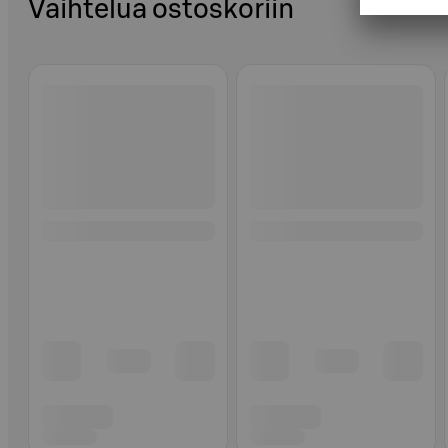
Vaihtelua ostoskoriin
Ohita listaus