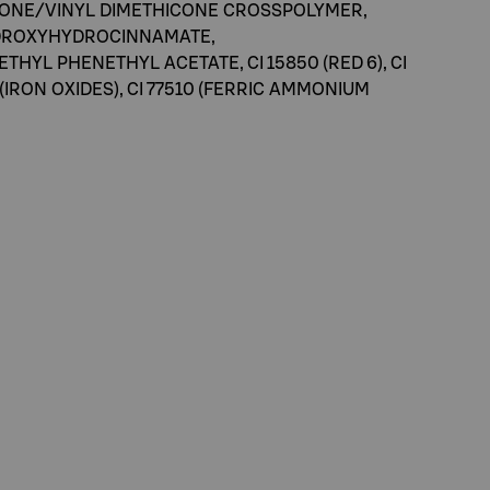
ICONE/VINYL DIMETHICONE CROSSPOLYMER,
YDROXYHYDROCINNAMATE,
HYL PHENETHYL ACETATE, CI 15850 (RED 6), CI
99 (IRON OXIDES), CI 77510 (FERRIC AMMONIUM