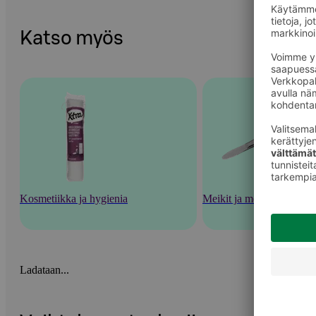
Katso myös
Kosmetiikka ja hygienia
Meikit ja meikkaustarvik
Ladataan...