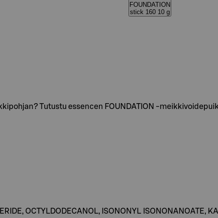
FOUNDATION
stick 160 10 g
kkipohjan? Tutustu essencen FOUNDATION -meikkivoidepuikk
CERIDE, OCTYLDODECANOL, ISONONYL ISONONANOATE, K