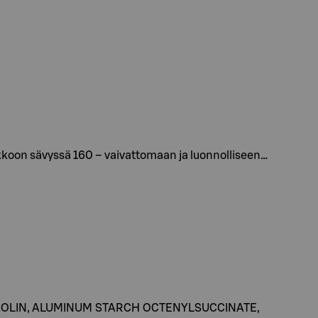
oon sävyssä 160 – vaivattomaan ja luonnolliseen…
AOLIN, ALUMINUM STARCH OCTENYLSUCCINATE,