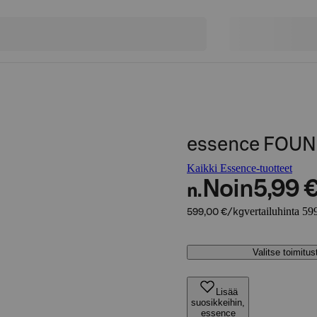
essence FOUND
Kaikki Essence-tuotteet
Noin
5,99 
n.
vertailuhinta 59
599,00 €/kg
Valitse toimitu
Lisää
suosikkeihin,
essence