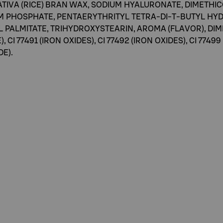
ATIVA (RICE) BRAN WAX, SODIUM HYALURONATE, DIMETH
UM PHOSPHATE, PENTAERYTHRITYL TETRA-DI-T-BUTYL H
PALMITATE, TRIHYDROXYSTEARIN, AROMA (FLAVOR), DIMET
), CI 77491 (IRON OXIDES), CI 77492 (IRON OXIDES), CI 774
DE).