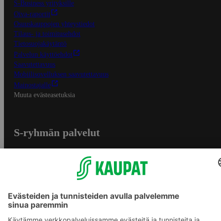
S-Business yrityksille
Oiva-raportit
Osuuskauppojen yhteystiedot
Tilaus- ja toimitusehdot
Tietosuojakäytäntö
Palvelun käyttöehdot
Saavutettavuus
Mobiilisovelluksen saavutettavuus
Mainostajalle
Muuta evästeasetuksia
S-ryhmän palvelut
S-ryhmä
Asiakasomistajuus
Yhteishyvä Ruoka -sovellus
S-ostoslista -sovellus
Prisma.fi
Sokos.fi