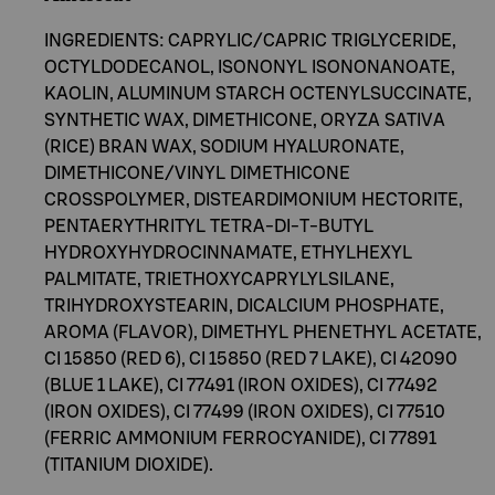
INGREDIENTS: CAPRYLIC/CAPRIC TRIGLYCERIDE,
OCTYLDODECANOL, ISONONYL ISONONANOATE,
KAOLIN, ALUMINUM STARCH OCTENYLSUCCINATE,
SYNTHETIC WAX, DIMETHICONE, ORYZA SATIVA
(RICE) BRAN WAX, SODIUM HYALURONATE,
DIMETHICONE/VINYL DIMETHICONE
CROSSPOLYMER, DISTEARDIMONIUM HECTORITE,
PENTAERYTHRITYL TETRA-DI-T-BUTYL
HYDROXYHYDROCINNAMATE, ETHYLHEXYL
PALMITATE, TRIETHOXYCAPRYLYLSILANE,
TRIHYDROXYSTEARIN, DICALCIUM PHOSPHATE,
AROMA (FLAVOR), DIMETHYL PHENETHYL ACETATE,
CI 15850 (RED 6), CI 15850 (RED 7 LAKE), CI 42090
(BLUE 1 LAKE), CI 77491 (IRON OXIDES), CI 77492
(IRON OXIDES), CI 77499 (IRON OXIDES), CI 77510
(FERRIC AMMONIUM FERROCYANIDE), CI 77891
(TITANIUM DIOXIDE).