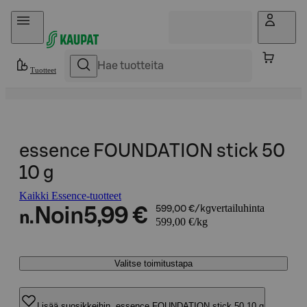
Hyppää sisältöön
Tuotteet
essence FOUNDATION stick 50
10 g
Kaikki Essence-tuotteet
vertailuhinta
Noin
5,99 €
599,00 €/kg
n.
599,00 €/kg
Valitse toimitustapa
Lisää suosikkeihin, essence FOUNDATION stick 50 10 g