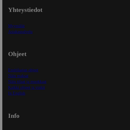
Yhteystiedot
Myymälät
Asiakaspalvelu
Ohjeet
Ensitilaajan ohjeet
Näin maksat
Näin tilaat ja muokkaat
Kaikki ohjeet ja vinkit
In English
Info