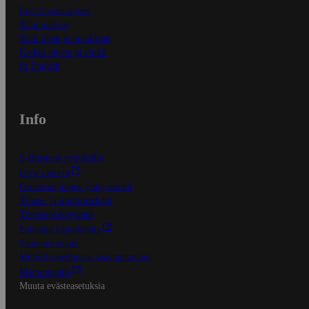
Ensitilaajan ohjeet
Näin maksat
Näin tilaat ja muokkaat
Kaikki ohjeet ja vinkit
In English
Info
S-Business yrityksille
Oiva-raportit
Osuuskauppojen yhteystiedot
Tilaus- ja toimitusehdot
Tietosuojakäytäntö
Palvelun käyttöehdot
Saavutettavuus
Mobiilisovelluksen saavutettavuus
Mainostajalle
Muuta evästeasetuksia