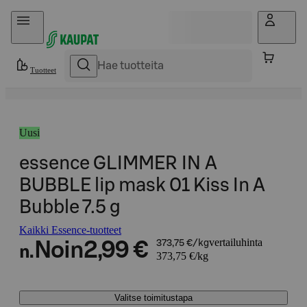
Hyppää sisältöön
Tuotteet
Uusi
essence GLIMMER IN A
BUBBLE lip mask 01 Kiss In A
Bubble 7.5 g
Kaikki Essence-tuotteet
vertailuhinta
Noin
2,99 €
373,75 €/kg
n.
373,75 €/kg
Valitse toimitustapa