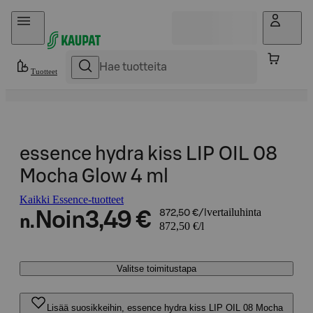
Hyppää sisältöön
Tuotteet
essence hydra kiss LIP OIL 08
Mocha Glow 4 ml
Kaikki Essence-tuotteet
vertailuhinta
Noin
3,49 €
872,50 €/l
n.
872,50 €/l
Valitse toimitustapa
Lisää suosikkeihin, essence hydra kiss LIP OIL 08 Mocha