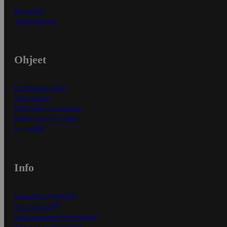
Myymälät
Asiakaspalvelu
Ohjeet
Ensitilaajan ohjeet
Näin maksat
Näin tilaat ja muokkaat
Kaikki ohjeet ja vinkit
In English
Info
S-Business yrityksille
Oiva-raportit
Osuuskauppojen yhteystiedot