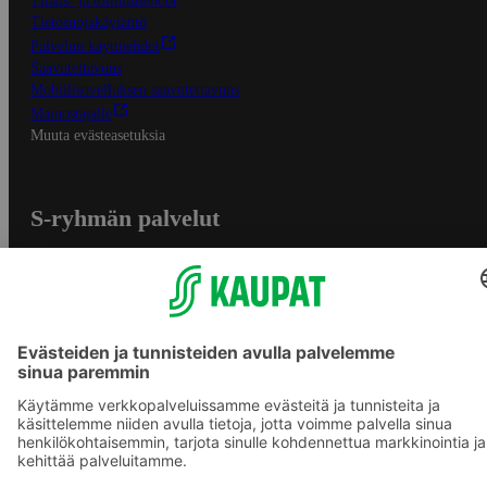
Tilaus- ja toimitusehdot
Tietosuojakäytäntö
Palvelun käyttöehdot
Saavutettavuus
Mobiilisovelluksen saavutettavuus
Mainostajalle
Muuta evästeasetuksia
S-ryhmän palvelut
S-ryhmä
Asiakasomistajuus
Yhteishyvä Ruoka -sovellus
S-ostoslista -sovellus
Prisma.fi
Sokos.fi
S-Pankki
Yhteishyvä
Sokos Hotels