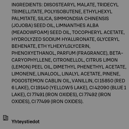
INGREDIENTS: DIISOSTEARYL MALATE, TRIDECYL
TRIMELLITATE, POLYISOBUTENE, ETHYLHEXYL
PALMITATE, SILICA, SIMMONDSIA CHINENSIS
(JOJOBA) SEED OIL, LIMNANTHES ALBA
(MEADOWFOAM) SEED OIL, TOCOPHERYL ACETATE,
HYDROLYZED SODIUM HYALURONATE, GLYCERYL
BEHENATE, ETH YLHEXYLGLYCERIN,
PHENOXYETHANOL, PARFUM (FRAGRANCE), BETA-
CARYOPHYLLENE, CITRONELLOL, CITRUS LIMON
(LEMON) PEEL OIL, DIMETHYL PHENETHYL ACETATE,
LIMONENE, LINALOOL, LINALYL ACETATE, PINENE,
POGOSTEMON CABLIN OIL, VANILLIN, CI 15850 (RED
6 LAKE), CI 19140 (YELLOW 5 LAKE), CI 42090 (BLUE 1
LAKE), CI 77491 (IRON OXIDES), CI 77492 (IRON
OXIDES), CI 77499 (IRON OXIDES).
Yhteystiedot