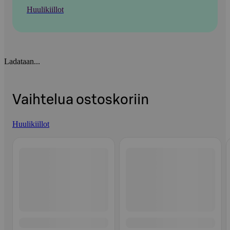
Huulikiillot
Ladataan...
Vaihtelua ostoskoriin
Huulikiillot
Ohita listaus