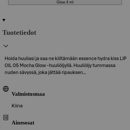
Glow 4 ml
Tuotetiedot
Hoida huuliasi ja saa ne kiiltämään essence hydra kiss LIP
OIL 05 Mocha Glow -huuliöljyllä. Huuliöljy tummassa
nuden sävyssä, joka jättää ripauksen…
Valmistusmaa
Kiina
Ainesosat