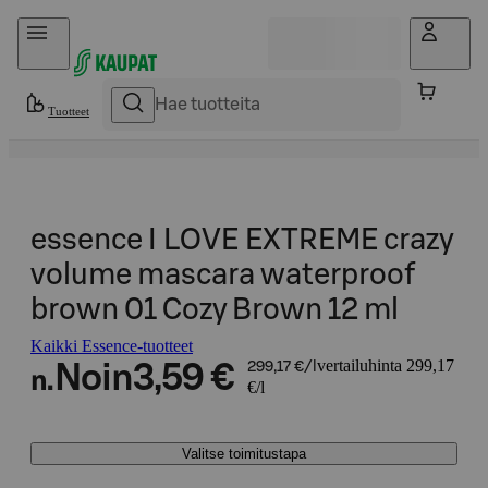
Hyppää sisältöön
Tuotteet
essence I LOVE EXTREME crazy
volume mascara waterproof
brown 01 Cozy Brown 12 ml
Kaikki Essence-tuotteet
vertailuhinta 299,17
Noin
3,59 €
299,17 €/l
n.
€/l
Valitse toimitustapa