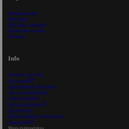
Ensitilaajan ohjeet
Näin maksat
Näin tilaat ja muokkaat
Kaikki ohjeet ja vinkit
In English
Info
S-Business yrityksille
Oiva-raportit
Osuuskauppojen yhteystiedot
Tilaus- ja toimitusehdot
Tietosuojakäytäntö
Palvelun käyttöehdot
Saavutettavuus
Mobiilisovelluksen saavutettavuus
Mainostajalle
Muuta evästeasetuksia