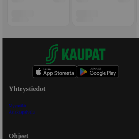
Yhteystiedot
Myymälät
Asiakaspalvelu
Ohjeet