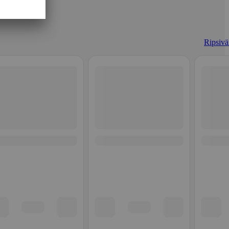
Ripsivär