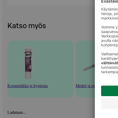
Katso myös
Kosmetiikka ja hygienia
Meikit ja meikkaustarvik
Ladataan...