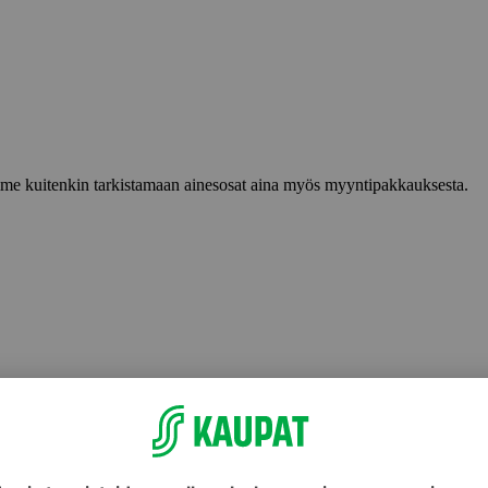
lemme kuitenkin tarkistamaan ainesosat aina myös myyntipakkauksesta.