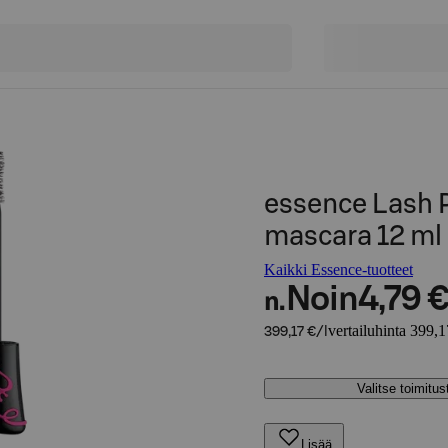
essence Lash 
mascara 12 ml
Kaikki Essence-tuotteet
Noin
4,79 
n.
vertailuhinta 399,1
399,17 €/l
Valitse toimitu
Lisää