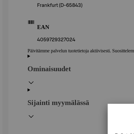
Frankfurt (D-65843)
EAN
4059729327024
Päivitämme palvelun tuotetietoja aktiivisesti. Suositte
Ominaisuudet
Sijainti myymälässä