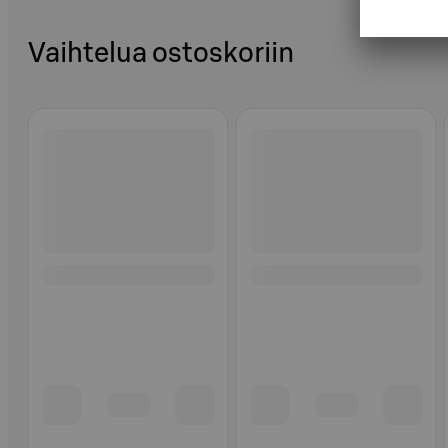
Vaihtelua ostoskoriin
Ohita listaus