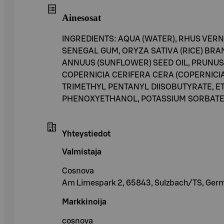
Ainesosat
INGREDIENTS: AQUA (WATER), RHUS VERN
SENEGAL GUM, ORYZA SATIVA (RICE) BRA
ANNUUS (SUNFLOWER) SEED OIL, PRUNUS
COPERNICIA CERIFERA CERA (COPERNICI
TRIMETHYL PENTANYL DIISOBUTYRATE, E
PHENOXYETHANOL, POTASSIUM SORBATE, 
Yhteystiedot
Valmistaja
Cosnova
Am Limespark 2, 65843, Sulzbach/TS, Ger
Markkinoija
cosnova