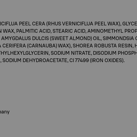
ICIFLUA PEEL CERA (RHUS VERNICIFLUA PEEL WAX), GLYC
N WAX, PALMITIC ACID, STEARIC ACID, AMINOMETHYL PR
 AMYGDALUS DULCIS (SWEET ALMOND) OIL, SIMMONDSIA C
A CERIFERA (CARNAUBA) WAX), SHOREA ROBUSTA RESIN
THYLHEXYLGLYCERIN, SODIUM NITRATE, DISODIUM PHOSP
SODIUM DEHYDROACETATE, CI 77499 (IRON OXIDES).
many