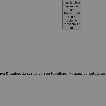
suosikkeihin,
essence
Lash
PRINCESS
curl &
volume
mascara 12
ml
a & tuuheuttava ripsiväri on todellinen katseenvangitsija a