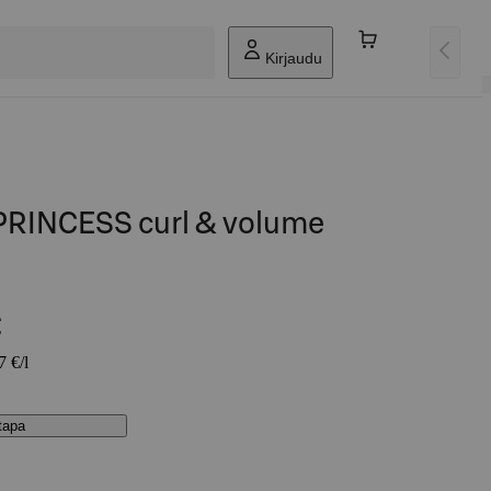
Kirjaudu
PRINCESS curl & volume
€
7 €/l
stapa