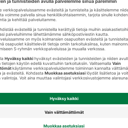
keet
Ripsivärit