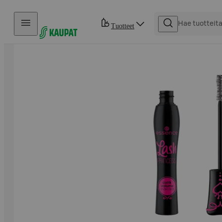
Hyppää sisältöön
Tuotteet