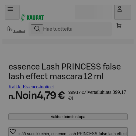
Hyppää sisältöön
Tuotteet
essence Lash PRINCESS false
lash effect mascara 12 ml
Kaikki Essence-tuotteet
vertailuhinta 399,17
Noin
4,79 €
399,17 €/l
n.
€/l
Valitse toimitustapa
Lisää suosikkeihin, essence Lash PRINCESS false lash effect