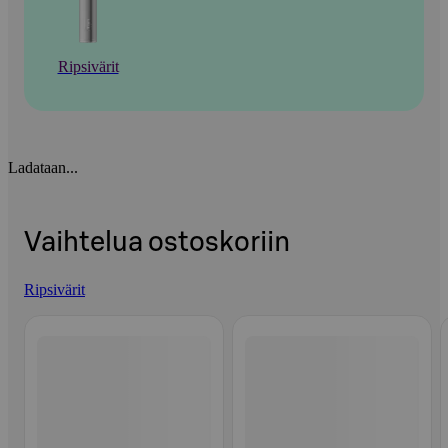
Ripsivärit
Ladataan...
Vaihtelua ostoskoriin
Ripsivärit
Ohita listaus