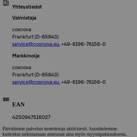
Yhteystiedot
Valmistaja
cosnova
Frankfurt (D-65843)
service@cosnova.eu
, +49-6196-76156-0
Markkinoija
cosnova
Frankfurt (D-65843)
service@cosnova.eu
, +49-6196-76156-0
EAN
4250947516027
Päivitämme palvelun tuotetietoja aktiivisesti. Suosittelemme
kuitenkin tarkistamaan ainesosat aina myös myyntipakkauksesta.