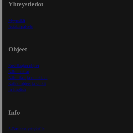
Yhteystiedot
Myymälät
Asiakaspalvelu
Ohjeet
Ensitilaajan ohjeet
Näin maksat
Näin tilaat ja muokkaat
Kaikki ohjeet ja vinkit
In English
Info
S-Business yrityksille