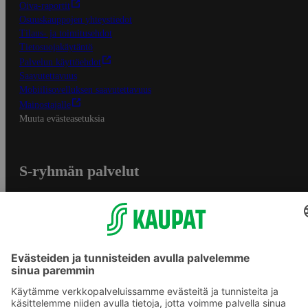
Oiva-raportit
Osuuskauppojen yhteystiedot
Tilaus- ja toimitusehdot
Tietosuojakäytäntö
Palvelun käyttöehdot
Saavutettavuus
Mobiilisovelluksen saavutettavuus
Mainostajalle
Muuta evästeasetuksia
S-ryhmän palvelut
S-ryhmä
Asiakasomistajuus
Yhteishyvä Ruoka -sovellus
S-ostoslista -sovellus
Prisma.fi
Sokos.fi
S-Pankki