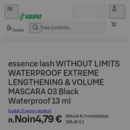
Hyppää sisältöön
Tuotteet
essence lash WITHOUT LIMITS
WATERPROOF EXTREME
LENGTHENING & VOLUME
MASCARA 03 Black
Waterproof 13 ml
Kaikki Essence-tuotteet
vertailuhinta
Noin
4,79 €
368,46 €/l
n.
368,46 €/l