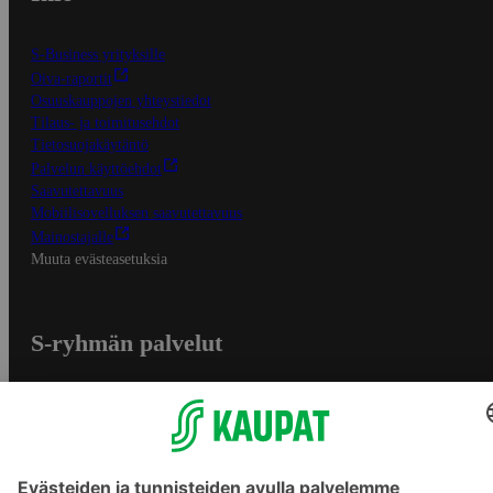
S-Business yrityksille
Oiva-raportit
Osuuskauppojen yhteystiedot
Tilaus- ja toimitusehdot
Tietosuojakäytäntö
Palvelun käyttöehdot
Saavutettavuus
Mobiilisovelluksen saavutettavuus
Mainostajalle
Muuta evästeasetuksia
S-ryhmän palvelut
S-ryhmä
Asiakasomistajuus
Yhteishyvä Ruoka -sovellus
S-ostoslista -sovellus