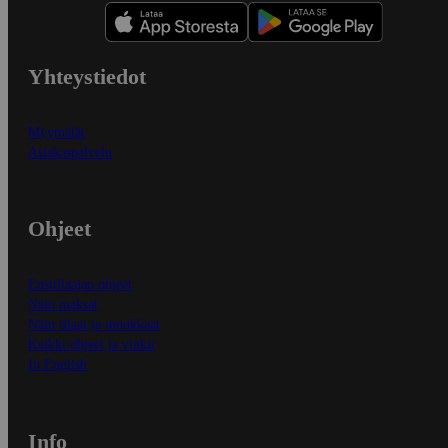
Yhteystiedot
Myymälät
Asiakaspalvelu
Ohjeet
Ensitilaajan ohjeet
Näin maksat
Näin tilaat ja muokkaat
Kaikki ohjeet ja vinkit
In English
Info