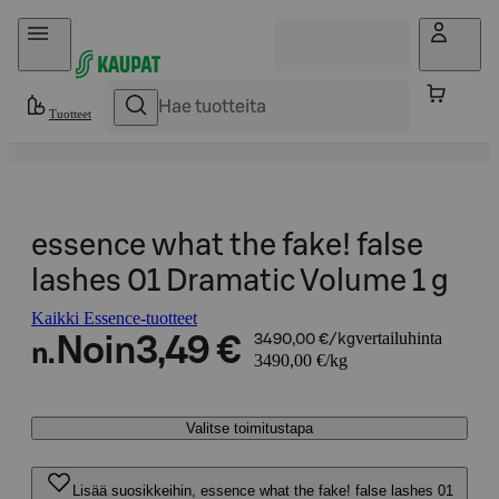
Hyppää sisältöön
Tuotteet
essence what the fake! false
lashes 01 Dramatic Volume 1 g
Kaikki Essence-tuotteet
vertailuhinta
Noin
3,49 €
3490,00 €/kg
n.
3490,00 €/kg
Valitse toimitustapa
Lisää suosikkeihin, essence what the fake! false lashes 01