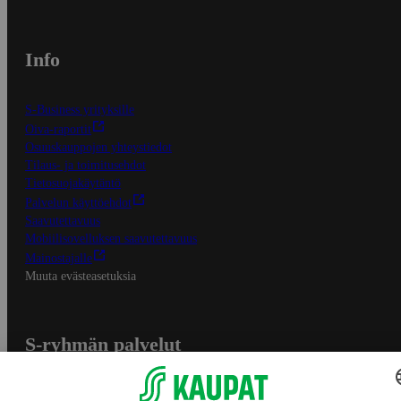
Info
S-Business yrityksille
Oiva-raportit
Osuuskauppojen yhteystiedot
Tilaus- ja toimitusehdot
Tietosuojakäytäntö
Palvelun käyttöehdot
Saavutettavuus
Mobiilisovelluksen saavutettavuus
Mainostajalle
Muuta evästeasetuksia
S-ryhmän palvelut
S-ryhmä