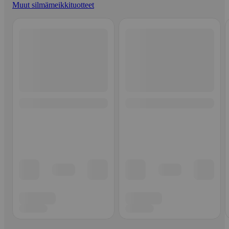
Muut silmämeikkituotteet
Ohita listaus