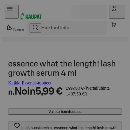
Hyppää sisältöön
Tuotteet
essence what the length! lash
growth serum 4 ml
Kaikki Essence-tuotteet
vertailuhinta
Noin
5,99 €
1497,50 €/l
n.
1497,50 €/l
Valitse toimitustapa
Lisää suosikkeihin, essence what the length! lash growth