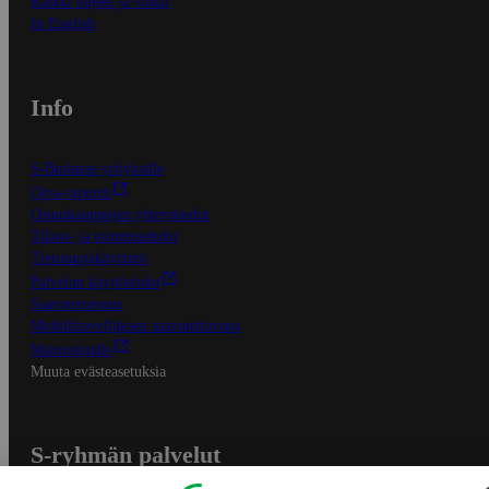
Kaikki ohjeet ja vinkit
In English
Info
S-Business yrityksille
Oiva-raportit
Osuuskauppojen yhteystiedot
Tilaus- ja toimitusehdot
Tietosuojakäytäntö
Palvelun käyttöehdot
Saavutettavuus
Mobiilisovelluksen saavutettavuus
Mainostajalle
Muuta evästeasetuksia
S-ryhmän palvelut