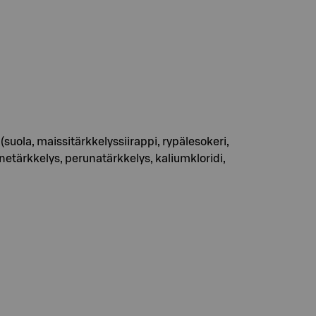
(suola, maissitärkkelyssiirappi, rypälesokeri,
ernetärkkelys, perunatärkkelys, kaliumkloridi,