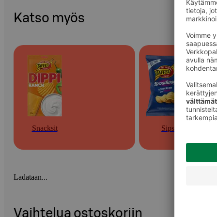
Katso myös
Snacksit
Sipsit
Ladataan...
Vaihtelua ostoskoriin