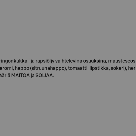
uringonkukka- ja rapsiöljy vaihtelevina osuuksina, mausteseos 
n aromi, happo (sitruunahappo), tomaatti, lipstikka, sokeri), h
määriä MAITOA ja SOIJAA.