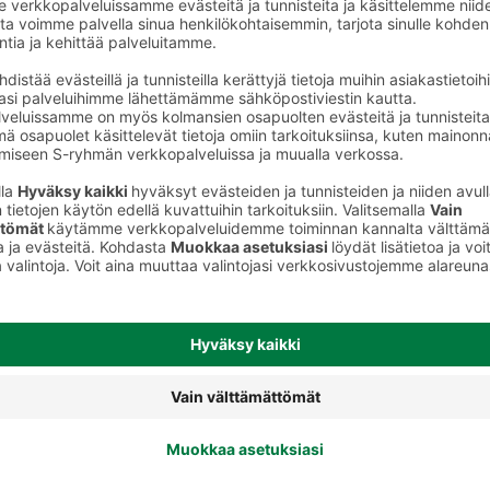
Kuviosipsit