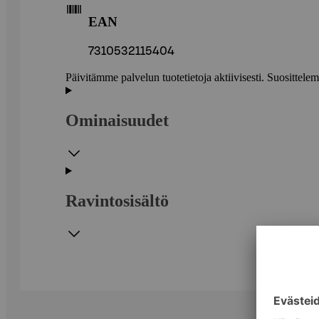
EAN
7310532115404
Päivitämme palvelun tuotetietoja aktiivisesti. Suositte
Ominaisuudet
Ravintosisältö