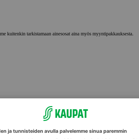
lemme kuitenkin tarkistamaan ainesosat aina myös myyntipakkauksesta.