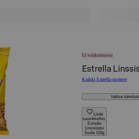
Ei valikoimassa
Estrella Linssi
Kaikki Estrella-tuotteet
Valitse toimitu
Lisää
suosikkeihin,
Estrella
Linssisipsi
Suola 110g