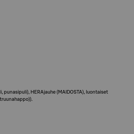
uli, punasipuli), HERAjauhe (MAIDOSTA), luontaiset
itruunahappo)).