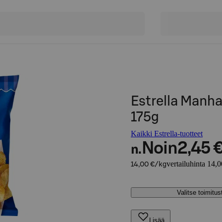
Estrella Manha
175g
Kaikki Estrella-tuotteet
Noin
2,45 
n.
vertailuhinta 14,
14,00 €/kg
Valitse toimitu
Lisää