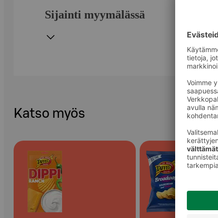
Sijainti myymälässä
Katso myös