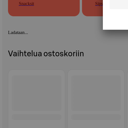
Snacksit
Sipsit
Ladataan...
Vaihtelua ostoskoriin
Ohita listaus