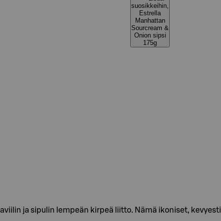
suosikkeihin,
Estrella
Manhattan
Sourcream &
Onion sipsi
175g
iilin ja sipulin lempeän kirpeä liitto. Nämä ikoniset, kevyes