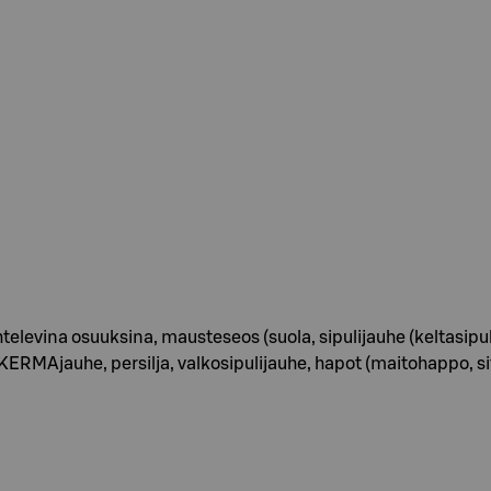
htelevina osuuksina, mausteseos (suola, sipulijauhe (keltasip
 KERMAjauhe, persilja, valkosipulijauhe, hapot (maitohappo, s