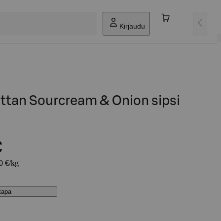
Kirjaudu
ttan Sourcream & Onion sipsi
€
00 €/kg
stapa