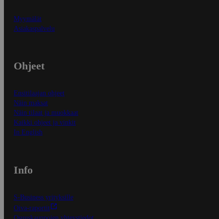
Myymälät
Asiakaspalvelu
Ohjeet
Ensitilaajan ohjeet
Näin maksat
Näin tilaat ja muokkaat
Kaikki ohjeet ja vinkit
In English
Info
S-Business yrityksille
Oiva-raportit
Osuuskauppojen yhteystiedot