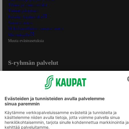
Tilaus- ja toimitusehdot
Tietosuojakäytäntö
Palvelun käyttöehdot
Saavutettavuus
Mobiilisovelluksen saavutettavuus
Mainostajalle
Muuta evästeasetuksia
S-ryhmän palvelut
S-ryhmä
Asiakasomistajuus
Yhteishyvä Ruoka -sovellus
S-ostoslista -sovellus
Prisma.fi
Sokos.fi
S-Pankki
Yhteishyvä