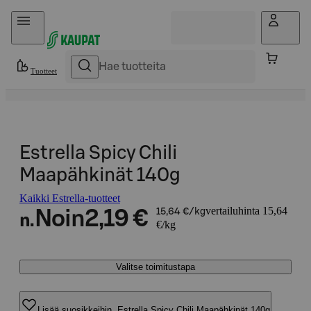
Hyppää sisältöön
Tuotteet
Estrella Spicy Chili
Maapähkinät 140g
Kaikki Estrella-tuotteet
vertailuhinta 15,64
Noin
2,19 €
15,64 €/kg
n.
€/kg
Valitse toimitustapa
Lisää suosikkeihin, Estrella Spicy Chili Maapähkinät 140g