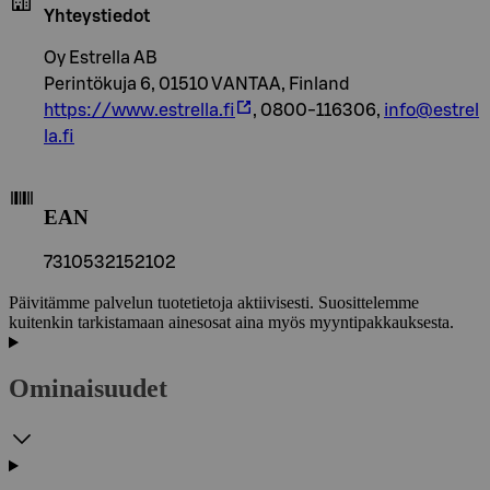
Yhteystiedot
Oy Estrella AB
Perintökuja 6, 01510 VANTAA, Finland
https://www.estrella.fi
, 0800-116306,
info@estrel
la.fi
EAN
7310532152102
Päivitämme palvelun tuotetietoja aktiivisesti. Suosittelemme
kuitenkin tarkistamaan ainesosat aina myös myyntipakkauksesta.
Ominaisuudet