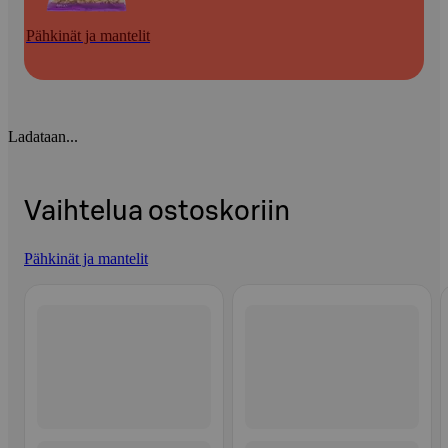
Pähkinät ja mantelit
Ladataan...
Vaihtelua ostoskoriin
Pähkinät ja mantelit
Ohita listaus