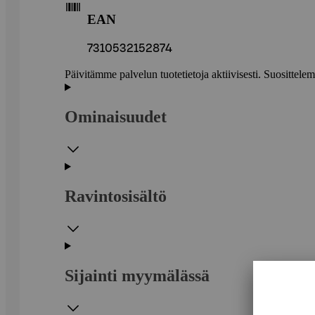
EAN
7310532152874
Päivitämme palvelun tuotetietoja aktiivisesti. Suositte
Ominaisuudet
Ravintosisältö
Sijainti myymälässä