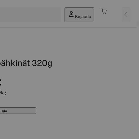
Kirjaudu
pähkinät 320g
€
€/kg
stapa