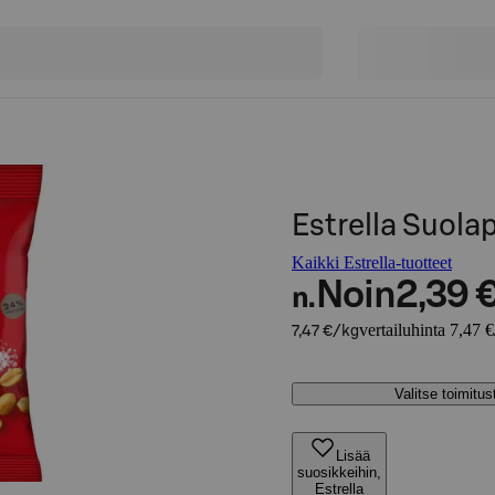
Estrella Suola
Kaikki Estrella-tuotteet
Noin
2,39 
n.
vertailuhinta 7,47 
7,47 €/kg
Valitse toimitu
Lisää
suosikkeihin,
Estrella