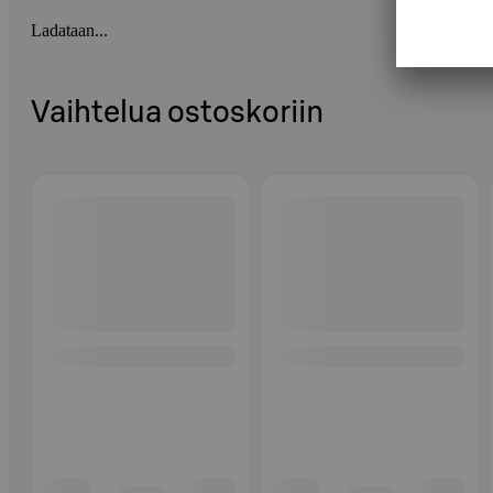
Ladataan...
Vaihtelua ostoskoriin
Ohita listaus