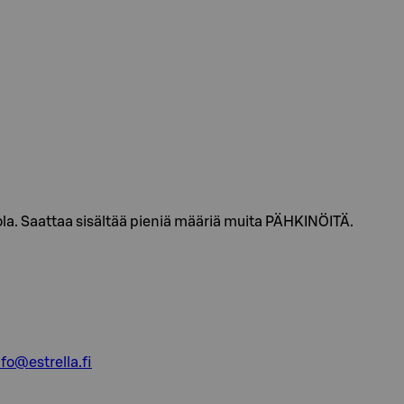
a. Saattaa sisältää pieniä määriä muita PÄHKINÖITÄ.
nfo@estrella.fi