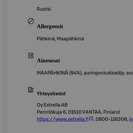
Ruotsi
Allergeenit
Pähkinä, Maapähkinä
Ainesosat
MAAPÄHKINÄ (94%), auringonkukkaöljy, suol
Yhteystiedot
Oy Estrella AB
Perintökuja 6, 01510 VANTAA, Finland
https://www.estrella.fi
, 0800-116306,
i