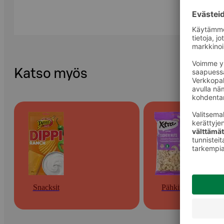
Katso myös
Snacksit
Pähkinät