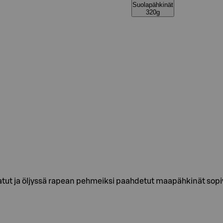
Suolapähkinät
320g
atut ja öljyssä rapean pehmeiksi paahdetut maapähkinät sopiva