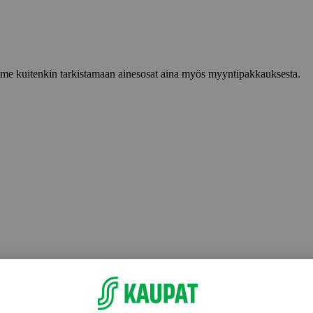
lemme kuitenkin tarkistamaan ainesosat aina myös myyntipakkauksesta.