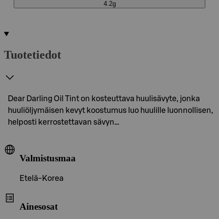
4.2g
Tuotetiedot
Dear Darling Oil Tint on kosteuttava huulisävyte, jonka
huuliöljymäisen kevyt koostumus luo huulille luonnollisen,
helposti kerrostettavan sävyn…
Valmistusmaa
Etelä-Korea
Ainesosat