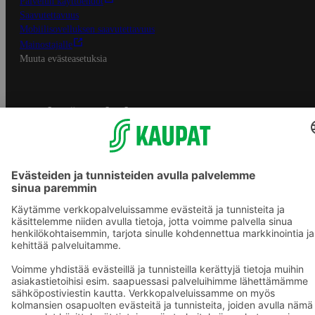
Palvelun käyttöehdot
Saavutettavuus
Mobiilisovelluksen saavutettavuus
Mainostajalle
Muuta evästeasetuksia
S-ryhmän palvelut
S-ryhmä
Asiakasomistajuus
Yhteishyvä Ruoka -sovellus
S-ostoslista -sovellus
Prisma.fi
Sokos.fi
S-Pankki
Yhteishyvä
Sokos Hotels
Raflaamo