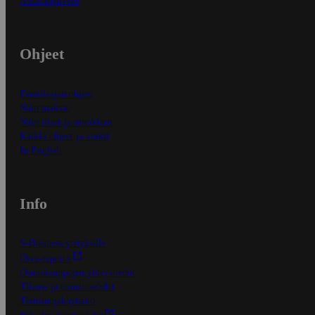
Asiakaspalvelu
Ohjeet
Ensitilaajan ohjeet
Näin maksat
Näin tilaat ja muokkaat
Kaikki ohjeet ja vinkit
In English
Info
S-Business yrityksille
Oiva-raportit
Osuuskauppojen yhteystiedot
Tilaus- ja toimitusehdot
Tietosuojakäytäntö