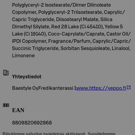
Polyglyceryl-2 Isostearate/​Dimer Dilinoleate
Copolymer, Polyglyceryl-2 Triisostearate, Caprylic/​
Capric Triglyceride, Diisostearyl Malate, Silica
Dimethyl Silylate, Red 28 Lake (Ci 45410), Yellow 5
Lake (Ci 19140), Coco-Caprylate/​Caprate, Castor Oil/​
IPDI Copolymer, Fragrance/​Parfum, Caprylic/​Capric/​
Succinic Triglyceride, Sorbitan Sesquioleate, Linalool,
Limonene
Yhteystiedot
Baestyle OyFredikanterassi 1
www.https://yeppo.fi
EAN
8809820692868
Päivitämme palvelun tuotetietoja aktiivisesti. Suosittelemme