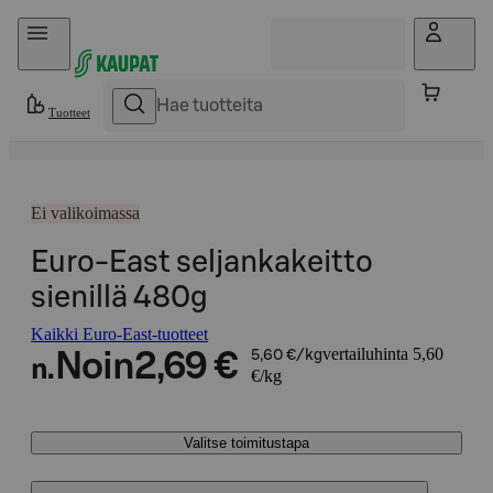
Hyppää sisältöön
Tuotteet
Ei valikoimassa
Euro-East seljankakeitto
sienillä 480g
Kaikki Euro-East-tuotteet
vertailuhinta 5,60
Noin
2,69 €
5,60 €/kg
n.
€/kg
Valitse toimitustapa