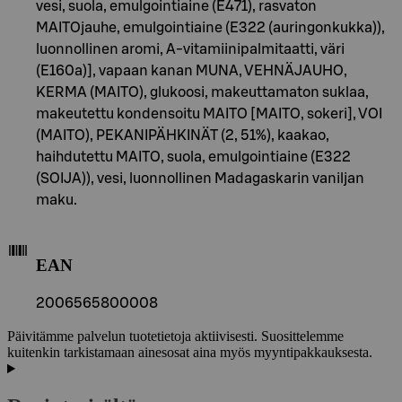
vesi, suola, emulgointiaine (E471), rasvaton
MAITOjauhe, emulgointiaine (E322 (auringonkukka)),
luonnollinen aromi, A-vitamiinipalmitaatti, väri
(E160a)], vapaan kanan MUNA, VEHNÄJAUHO,
KERMA (MAITO), glukoosi, makeuttamaton suklaa,
makeutettu kondensoitu MAITO [MAITO, sokeri], VOI
(MAITO), PEKANIPÄHKINÄT (2, 51%), kaakao,
haihdutettu MAITO, suola, emulgointiaine (E322
(SOIJA)), vesi, luonnollinen Madagaskarin vaniljan
maku.
EAN
2006565800008
Päivitämme palvelun tuotetietoja aktiivisesti. Suosittelemme
kuitenkin tarkistamaan ainesosat aina myös myyntipakkauksesta.