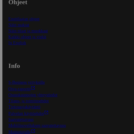
Ohjeet
Ensitilaajan ohjeet
Näin maksat
Näin tilaat ja muokkaat
Kaikki ohjeet ja vinkit
In English
Info
S-Business yrityksille
Oiva-raportit
Osuuskauppojen yhteystiedot
Tilaus- ja toimitusehdot
Tietosuojakäytäntö
Palvelun käyttöehdot
Saavutettavuus
Mobiilisovelluksen saavutettavuus
Mainostajalle