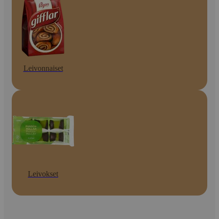
Leivonnaiset
Leivokset