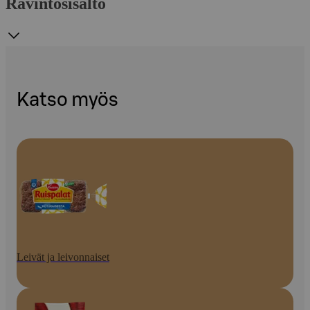
Ravintosisältö
Katso myös
Leivät ja leivonnaiset