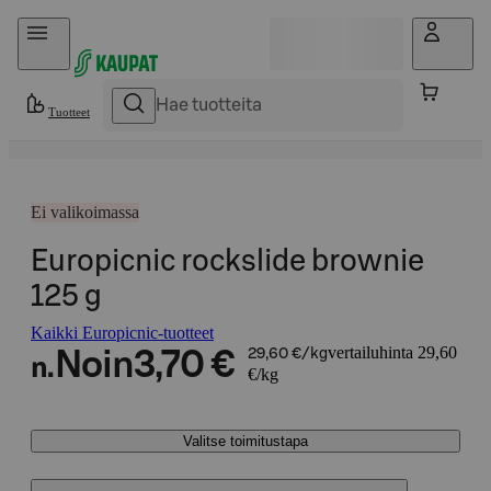
Hyppää sisältöön
Tuotteet
Ei valikoimassa
Europicnic rockslide brownie
125 g
Kaikki Europicnic-tuotteet
vertailuhinta 29,60
Noin
3,70 €
29,60 €/kg
n.
€/kg
Valitse toimitustapa