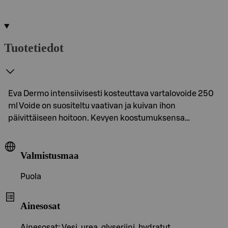
Tuotetiedot
Eva Dermo intensiivisesti kosteuttava vartalovoide 250
ml Voide on suositeltu vaativan ja kuivan ihon
päivittäiseen hoitoon. Kevyen koostumuksensa…
Valmistusmaa
Puola
Ainesosat
Ainesosat: Vesi, urea, glyseriini, hydratut