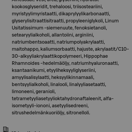
kookosglyseridit, trehaloosi, triisosteariini,
myristyylimyristaatti, dikaprylyylikarbonaatti,
glyserylisitraattisitraatti, propyleeniglykoli, Linum
Usitatissimum -siemenuute, fenoksietanoli,
setearyylialkoholi, allantoiini, arginiini,
natriumbentsoaatti, natriumpolyakrylaatti,
maitohappo, kaliumsorbaatti, hajuste, akrylaatit/C10-
30-alkyyliakrylaattikopolymeeri, Hippophae
Rhamnoides -hedelmäöljy, natriumhyaluronaatti,
ksantaanikumi, etyyliheksyyliglyseriini,
amyylisalisylaatti, heksyylikinnamaali,
bentsyylialkoholi, linalooli, linalyyliasetaatti,
limoneeni, geranioli,
tetrametyyliasetyylioktahydronaftaleenit, alfa-
isometyyli-iononi, asetyylisedreeni,
sitrushedelmänkuoriöljy, sitronelloli.