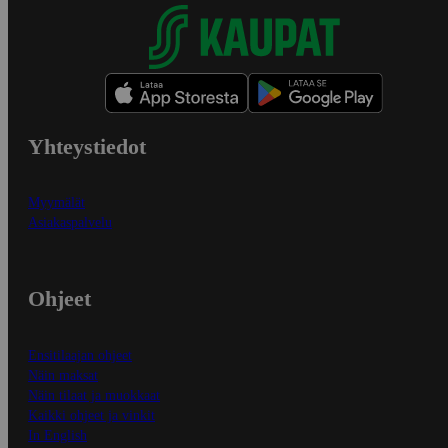
Yhteystiedot
Myymälät
Asiakaspalvelu
Ohjeet
Ensitilaajan ohjeet
Näin maksat
Näin tilaat ja muokkaat
Kaikki ohjeet ja vinkit
In English