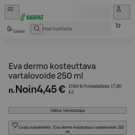
Hyppää sisältöön
Tuotteet
Eva dermo kosteuttava
vartalovoide 250 ml
vertailuhinta 17,80
Noin
4,45 €
17,80 €/l
n.
€/l
Valitse toimitustapa
Lisää suosikkeihin, Eva dermo kosteuttava vartalovoide 250
ml