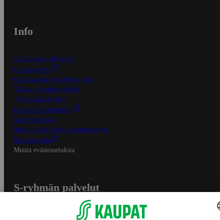
Info
S-Business yrityksille
Oiva-raportit
Osuuskauppojen yhteystiedot
Tilaus- ja toimitusehdot
Tietosuojakäytäntö
Palvelun käyttöehdot
Saavutettavuus
Mobiilisovelluksen saavutettavuus
Mainostajalle
Muuta evästeasetuksia
S-ryhmän palvelut
S-ryhmä