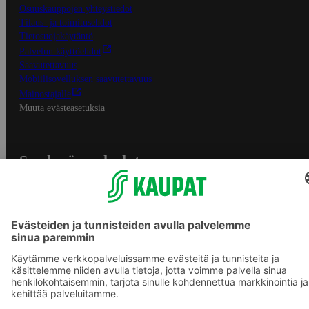
Osuuskauppojen yhteystiedot
Tilaus- ja toimitusehdot
Tietosuojakäytäntö
Palvelun käyttöehdot
Saavutettavuus
Mobiilisovelluksen saavutettavuus
Mainostajalle
Muuta evästeasetuksia
S-ryhmän palvelut
S-ryhmä
Asiakasomistajuus
Yhteishyvä Ruoka -sovellus
S-ostoslista -sovellus
Prisma.fi
Sokos.fi
S-Pankki
Yhteishyvä