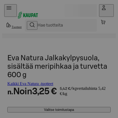
Hyppää sisältöön
Tuotteet
Eva Natura Jalkakylpysuola,
sisältää meripihkaa ja turvetta
600 g
Kaikki Eva Natura -tuotteet
vertailuhinta 5,42
Noin
3,25 €
5,42 €/kg
n.
€/kg
Valitse toimitustapa