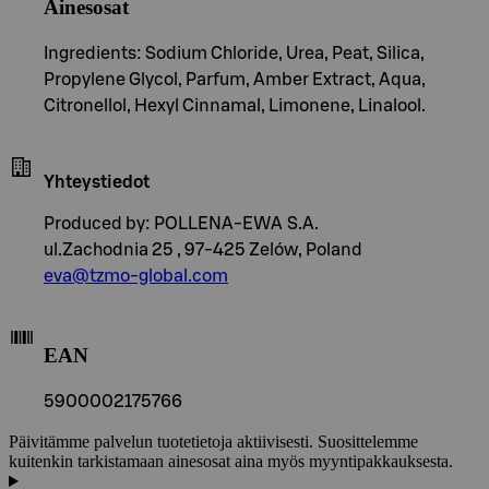
Ainesosat
Ingredients: Sodium Chloride, Urea, Peat, Silica,
Propylene Glycol, Parfum, Amber Extract, Aqua,
Citronellol, Hexyl Cinnamal, Limonene, Linalool.
Yhteystiedot
Produced by: POLLENA-EWA S.A.
ul.Zachodnia 25 , 97-425 Zelów, Poland
eva@tzmo-global.com
EAN
5900002175766
Päivitämme palvelun tuotetietoja aktiivisesti. Suosittelemme
kuitenkin tarkistamaan ainesosat aina myös myyntipakkauksesta.