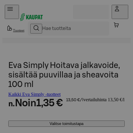
Hyppää sisältöön
Tuotteet
Eva Simply Hoitava jalkavoide,
sisältää puuvillaa ja sheavoita
100 ml
Kaikki Eva Simply -tuotteet
vertailuhinta 13,50 €/l
Noin
1,35 €
13,50 €/l
n.
Valitse toimitustapa