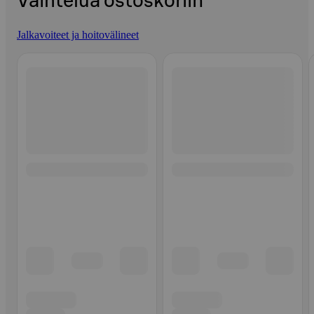
Vaihtelua ostoskoriin
Jalkavoiteet ja hoitovälineet
Ohita listaus