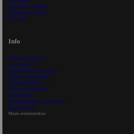
Näin maksat
Näin tilaat ja muokkaat
Kaikki ohjeet ja vinkit
In English
Info
S-Business yrityksille
Oiva-raportit
Osuuskauppojen yhteystiedot
Tilaus- ja toimitusehdot
Tietosuojakäytäntö
Palvelun käyttöehdot
Saavutettavuus
Mobiilisovelluksen saavutettavuus
Mainostajalle
Muuta evästeasetuksia