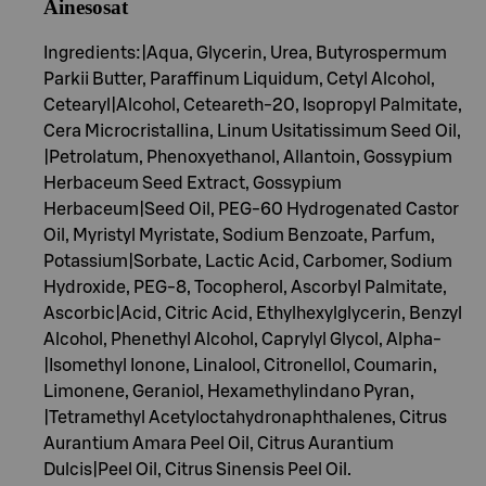
Ainesosat
Ingredients:|Aqua, Glycerin, Urea, Butyrospermum
Parkii Butter, Paraffinum Liquidum, Cetyl Alcohol,
Cetearyl|Alcohol, Ceteareth-20, Isopropyl Palmitate,
Cera Microcristallina, Linum Usitatissimum Seed Oil,
|Petrolatum, Phenoxyethanol, Allantoin, Gossypium
Herbaceum Seed Extract, Gossypium
Herbaceum|Seed Oil, PEG-60 Hydrogenated Castor
Oil, Myristyl Myristate, Sodium Benzoate, Parfum,
Potassium|Sorbate, Lactic Acid, Carbomer, Sodium
Hydroxide, PEG-8, Tocopherol, Ascorbyl Palmitate,
Ascorbic|Acid, Citric Acid, Ethylhexylglycerin, Benzyl
Alcohol, Phenethyl Alcohol, Caprylyl Glycol, Alpha-
|Isomethyl Ionone, Linalool, Citronellol, Coumarin,
Limonene, Geraniol, Hexamethylindano Pyran,
|Tetramethyl Acetyloctahydronaphthalenes, Citrus
Aurantium Amara Peel Oil, Citrus Aurantium
Dulcis|Peel Oil, Citrus Sinensis Peel Oil.