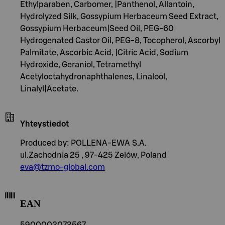
Ethylparaben, Carbomer, |Panthenol, Allantoin,
Hydrolyzed Silk, Gossypium Herbaceum Seed Extract,
Gossypium Herbaceum|Seed Oil, PEG-60
Hydrogenated Castor Oil, PEG-8, Tocopherol, Ascorbyl
Palmitate, Ascorbic Acid, |Citric Acid, Sodium
Hydroxide, Geraniol, Tetramethyl
Acetyloctahydronaphthalenes, Linalool,
Linalyl|Acetate.
Yhteystiedot
Produced by: POLLENA-EWA S.A.
ul.Zachodnia 25 , 97-425 Zelów, Poland
eva@tzmo-global.com
EAN