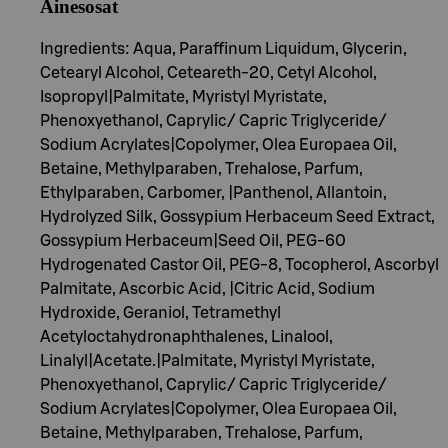
Ainesosat
Ingredients: Aqua, Paraffinum Liquidum, Glycerin,
Cetearyl Alcohol, Ceteareth-20, Cetyl Alcohol,
Isopropyl|Palmitate, Myristyl Myristate,
Phenoxyethanol, Caprylic/ Capric Triglyceride/
Sodium Acrylates|Copolymer, Olea Europaea Oil,
Betaine, Methylparaben, Trehalose, Parfum,
Ethylparaben, Carbomer, |Panthenol, Allantoin,
Hydrolyzed Silk, Gossypium Herbaceum Seed Extract,
Gossypium Herbaceum|Seed Oil, PEG-60
Hydrogenated Castor Oil, PEG-8, Tocopherol, Ascorbyl
Palmitate, Ascorbic Acid, |Citric Acid, Sodium
Hydroxide, Geraniol, Tetramethyl
Acetyloctahydronaphthalenes, Linalool,
Linalyl|Acetate.|Palmitate, Myristyl Myristate,
Phenoxyethanol, Caprylic/ Capric Triglyceride/
Sodium Acrylates|Copolymer, Olea Europaea Oil,
Betaine, Methylparaben, Trehalose, Parfum,