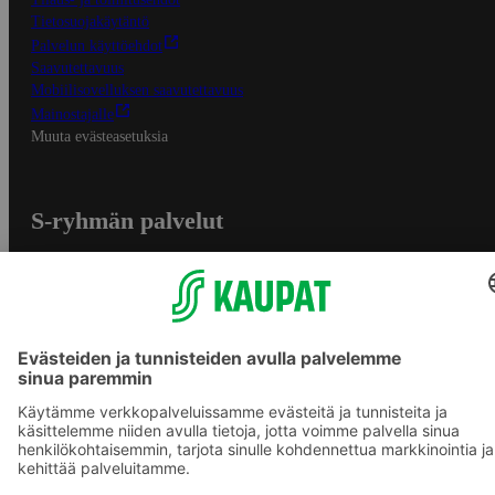
Tietosuojakäytäntö
Palvelun käyttöehdot
Saavutettavuus
Mobiilisovelluksen saavutettavuus
Mainostajalle
Muuta evästeasetuksia
S-ryhmän palvelut
S-ryhmä
Asiakasomistajuus
Yhteishyvä Ruoka -sovellus
S-ostoslista -sovellus
Prisma.fi
Sokos.fi
S-Pankki
Yhteishyvä
Sokos Hotels