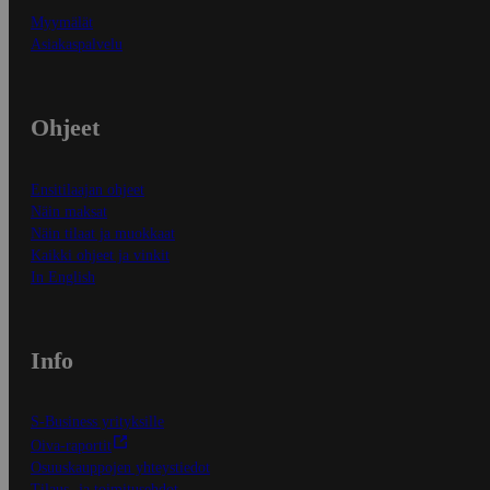
Myymälät
Asiakaspalvelu
Ohjeet
Ensitilaajan ohjeet
Näin maksat
Näin tilaat ja muokkaat
Kaikki ohjeet ja vinkit
In English
Info
S-Business yrityksille
Oiva-raportit
Osuuskauppojen yhteystiedot
Tilaus- ja toimitusehdot