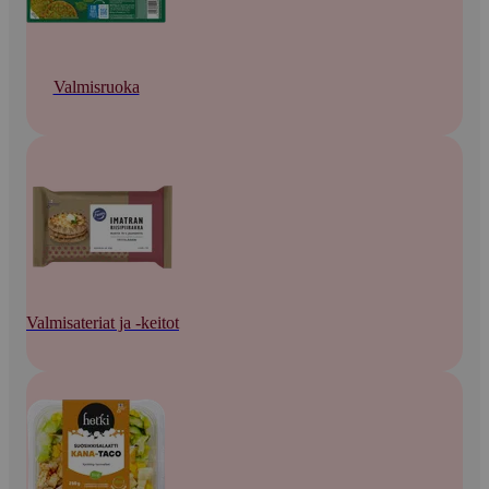
Valmisruoka
Valmisateriat ja -keitot