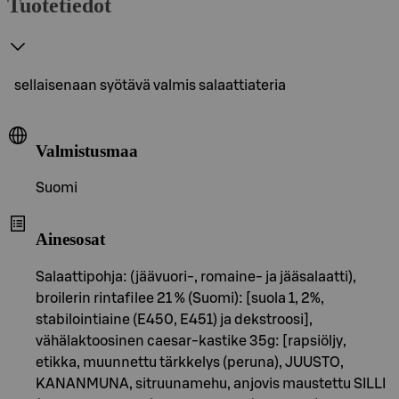
Tuotetiedot
sellaisenaan syötävä valmis salaattiateria
Valmistusmaa
Suomi
Ainesosat
Salaattipohja: (jäävuori-, romaine- ja jääsalaatti),
broilerin rintafilee 21 % (Suomi): [suola 1, 2%,
stabilointiaine (E450, E451) ja dekstroosi],
vähälaktoosinen caesar-kastike 35g: [rapsiöljy,
etikka, muunnettu tärkkelys (peruna), JUUSTO,
KANANMUNA, sitruunamehu, anjovis maustettu SILLI