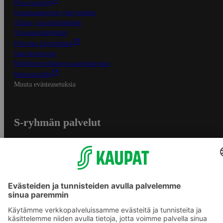
Oiva-raportit
Osuuskauppojen yhteystiedot
Tilaus- ja toimitusehdot
Tietosuojakäytäntö
Palvelun käyttöehdot
Saavutettavuus
Mobiilisovelluksen saavutettavuus
Mainostajalle
Muuta evästeasetuksia
S-ryhmän palvelut
S-ryhmä
Asiakasomistajuus
Yhteishyvä Ruoka -sovellus
S-ostoslista -sovellus
Prisma.fi
Sokos.fi
S-Pankki