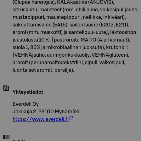
(Clupea harengus), KALAkastike (ANJOVIS),
sitruskuitu, mausteet (mm. chilijauhe, valkosipulijauhe,
mustapippuri, maustepippuri, neilikka, inkivääri),
sakeuttamisaine (E415), säilöntäaine (E202, E211),
aromi (mm. muskotti) ja santelipuu-uute], laktoositon
juustolastu 10 %: [paströroitu MAITO (Alankomaat),
suola 1, 86% ja mikrobiaalinen juoksute), krutonki :
[VEHNÄjauho, auringonkukkaöljy, VEHNÄgluteeni,
aromit (perunamaltodekstriini, sipuli, valkosipuli,
luontaiset aromit, persilja).
Yhteystiedot
Everdeli Oy
Jokikuja 2, 23100 Mynämäki
https://www.everdeli.fi