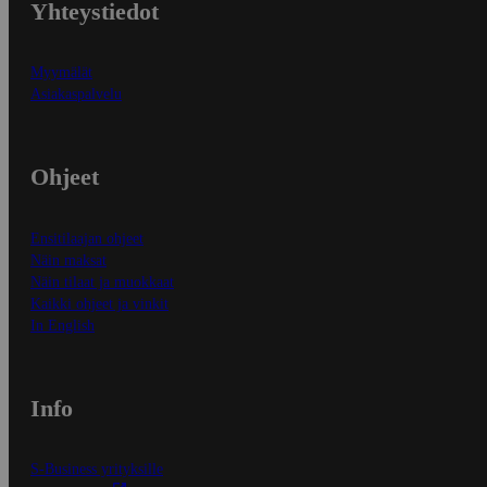
Yhteystiedot
Myymälät
Asiakaspalvelu
Ohjeet
Ensitilaajan ohjeet
Näin maksat
Näin tilaat ja muokkaat
Kaikki ohjeet ja vinkit
In English
Info
S-Business yrityksille