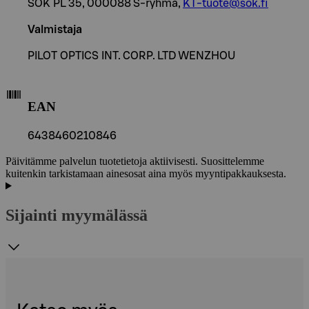
SOK PL 35, 000088 S-ryhmä,
KT-tuote@sok.fi
Valmistaja
PILOT OPTICS INT. CORP. LTD WENZHOU
EAN
6438460210846
Päivitämme palvelun tuotetietoja aktiivisesti. Suosittelemme
kuitenkin tarkistamaan ainesosat aina myös myyntipakkauksesta.
Sijainti myymälässä