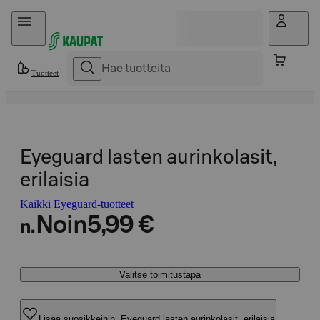
Hyppää sisältöön
Tuotteet
Eyeguard lasten aurinkolasit,
erilaisia
Kaikki Eyeguard-tuotteet
Noin
5,99 €
n.
Valitse toimitustapa
Lisää suosikkeihin, Eyeguard lasten aurinkolasit, erilaisia