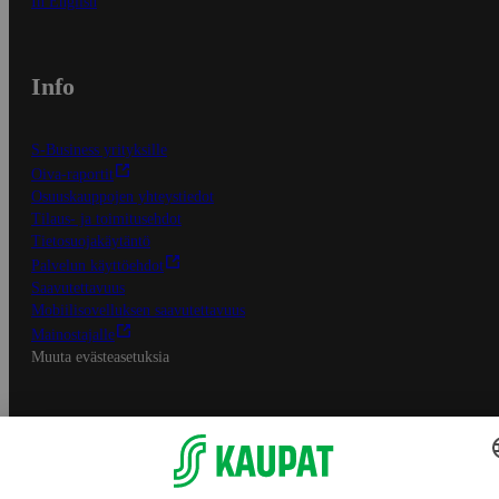
In English
Info
S-Business yrityksille
Oiva-raportit
Osuuskauppojen yhteystiedot
Tilaus- ja toimitusehdot
Tietosuojakäytäntö
Palvelun käyttöehdot
Saavutettavuus
Mobiilisovelluksen saavutettavuus
Mainostajalle
Muuta evästeasetuksia
S-ryhmän palvelut