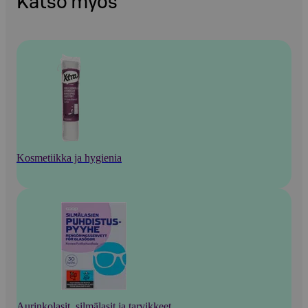
Katso myös
Kosmetiikka ja hygienia
Aurinkolasit, silmälasit ja tarvikkeet