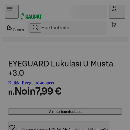
Hyppää sisältöön
Tuotteet
EYEGUARD Lukulasi U Musta
+3.0
Kaikki Eyeguard-tuotteet
Noin
7,99 €
n.
Valitse toimitustapa
Lisää suosikkeihin, EYEGUARD Lukulasi U Musta +3.0