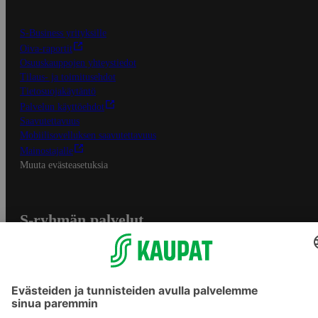
S-Business yrityksille
Oiva-raportit
Osuuskauppojen yhteystiedot
Tilaus- ja toimitusehdot
Tietosuojakäytäntö
Palvelun käyttöehdot
Saavutettavuus
Mobiilisovelluksen saavutettavuus
Mainostajalle
Muuta evästeasetuksia
S-ryhmän palvelut
S-ryhmä
Asiakasomistajuus
Yhteishyvä Ruoka -sovellus
S-ostoslista -sovellus