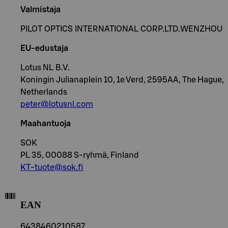
Valmistaja
PILOT OPTICS INTERNATIONAL CORP.LTD.WENZHOU
EU-edustaja
Lotus NL B.V.
Koningin Julianaplein 10, 1e Verd, 2595AA, The Hague,
Netherlands
peter@lotusnl.com
Maahantuoja
SOK
PL 35, 00088 S-ryhmä, Finland
KT-tuote@sok.fi
EAN
6438460210587