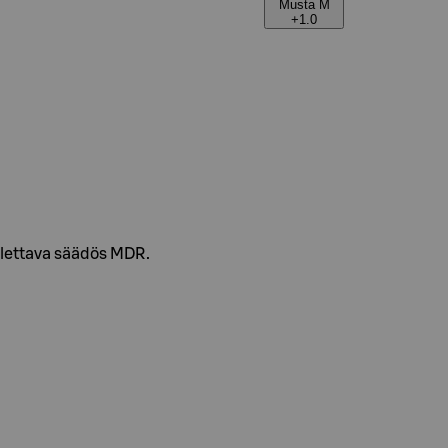
Musta M
+1.0
llettava säädös MDR.