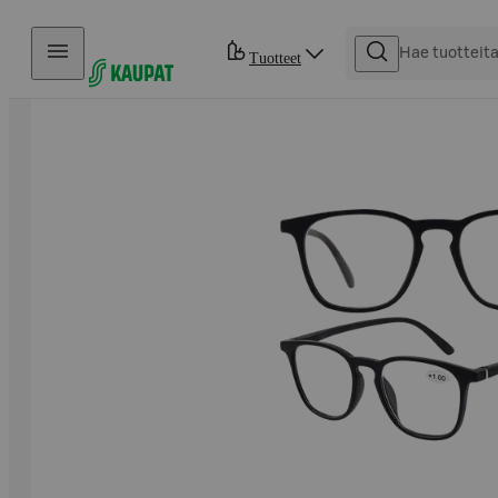
Hyppää sisältöön
Tuotteet