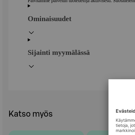
Päivitämme palvelun tuotetietoja aktiivisesti. Suositte
Ominaisuudet
Sijainti myymälässä
Katso myös