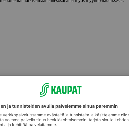
lemme kuitenkin tarkistamaan ainesosat aina myös myyntipakkauksesta.