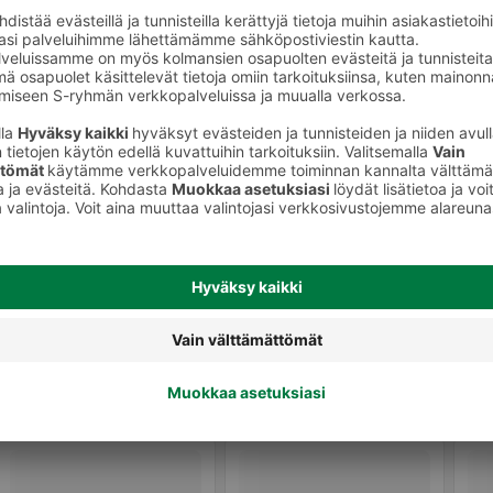
 tarvikkeet
Silmälasit