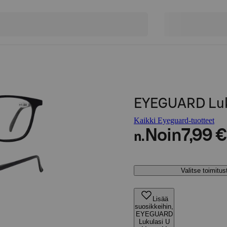
EYEGUARD Luku
Kaikki Eyeguard-tuotteet
Noin
7,99 €
n.
Valitse toimitu
Lisää
suosikkeihin,
EYEGUARD
Lukulasi U