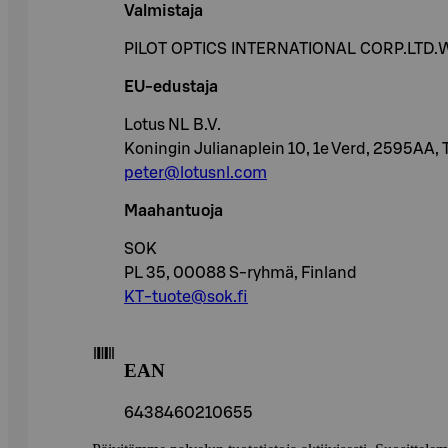
Valmistaja
PILOT OPTICS INTERNATIONAL CORP.LTD
EU-edustaja
Lotus NL B.V.
Koningin Julianaplein 10, 1e Verd, 2595AA,
peter@lotusnl.com
Maahantuoja
SOK
PL 35, 00088 S-ryhmä, Finland
KT-tuote@sok.fi
EAN
6438460210655