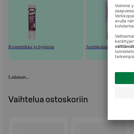
Kosmetiikka ja hygienia
Aurinkolasit, silmälasit ja
Ladataan...
Vaihtelua ostoskoriin
Ohita listaus