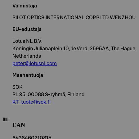
Valmistaja
PILOT OPTICS INTERNATIONAL CORP.LTD.WENZHOU
EU-edustaja
Lotus NL B.V.
Koningin Julianaplein 10, 1e Verd, 2595AA, The Hague,
Netherlands
peter@lotusnl.com
Maahantuoja
SOK
PL 35, 00088 S-ryhmä, Finland
KT-tuote@sok.fi
EAN
6438460210815