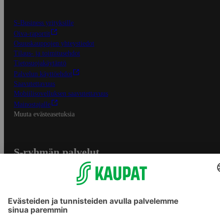
S-Business yrityksille
Oiva-raportit
Osuuskauppojen yhteystiedot
Tilaus- ja toimitusehdot
Tietosuojakäytäntö
Palvelun käyttöehdot
Saavutettavuus
Mobiilisovelluksen saavutettavuus
Mainostajalle
Muuta evästeasetuksia
S-ryhmän palvelut
S-ryhmä
Asiakasomistajuus
Yhteishyvä Ruoka -sovellus
S-ostoslista -sovellus