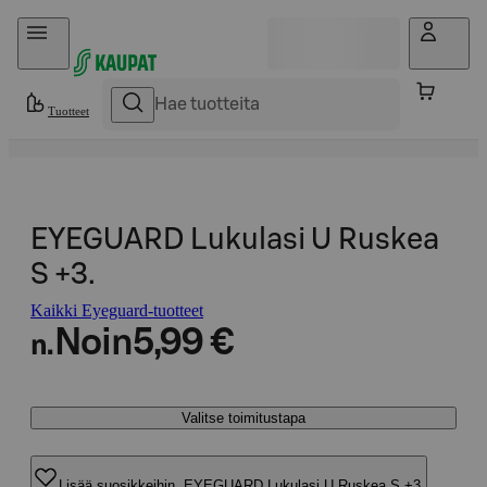
Hyppää sisältöön
Tuotteet
EYEGUARD Lukulasi U Ruskea
S +3.
Kaikki Eyeguard-tuotteet
Noin
5,99 €
n.
Valitse toimitustapa
Lisää suosikkeihin, EYEGUARD Lukulasi U Ruskea S +3.