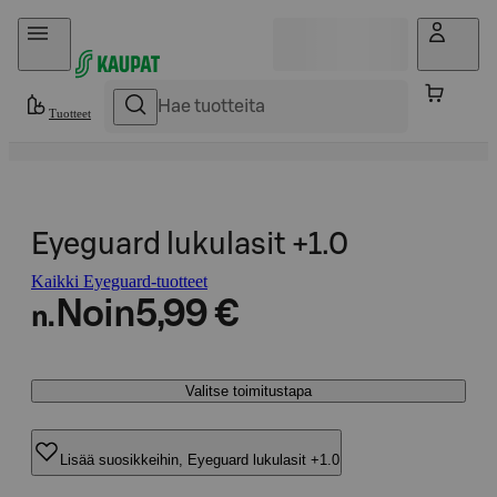
Hyppää sisältöön
Tuotteet
Eyeguard lukulasit +1.0
Kaikki Eyeguard-tuotteet
Noin
5,99 €
n.
Valitse toimitustapa
Lisää suosikkeihin, Eyeguard lukulasit +1.0