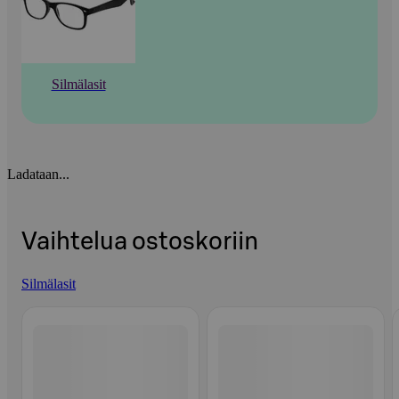
Silmälasit
Ladataan...
Vaihtelua ostoskoriin
Silmälasit
Ohita listaus