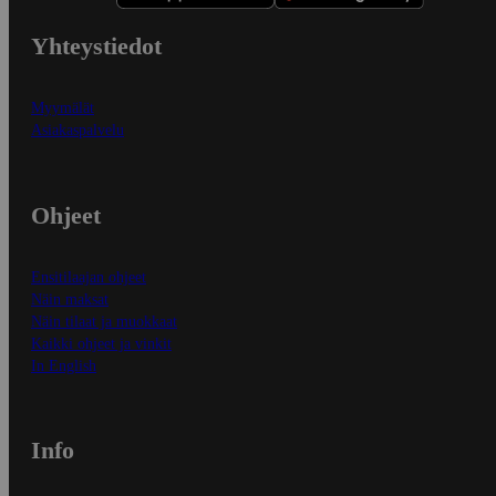
Yhteystiedot
Myymälät
Asiakaspalvelu
Ohjeet
Ensitilaajan ohjeet
Näin maksat
Näin tilaat ja muokkaat
Kaikki ohjeet ja vinkit
In English
Info