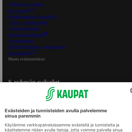
S-Business yrityksille
Oiva-raportit
Osuuskauppojen yhteystiedot
Tilaus- ja toimitusehdot
Tietosuojakäytäntö
Palvelun käyttöehdot
Saavutettavuus
Mobiilisovelluksen saavutettavuus
Mainostajalle
Muuta evästeasetuksia
S-ryhmän palvelut
S-ryhmä
Asiakasomistajuus
Yhteishyvä Ruoka -sovellus
S-ostoslista -sovellus
Prisma.fi
Sokos.fi