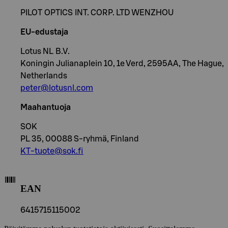
PILOT OPTICS INT. CORP. LTD WENZHOU
EU-edustaja
Lotus NL B.V.
Koningin Julianaplein 10, 1e Verd, 2595AA, The Hague,
Netherlands
peter@lotusnl.com
Maahantuoja
SOK
PL 35, 00088 S-ryhmä, Finland
KT-tuote@sok.fi
EAN
6415715115002