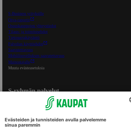
S-Business yrityksille
Oiva-raportit
Osuuskauppojen yhteystiedot
Tilaus- ja toimitusehdot
Tietosuojakäytäntö
Palvelun käyttöehdot
Saavutettavuus
Mobiilisovelluksen saavutettavuus
Mainostajalle
Muuta evästeasetuksia
S-ryhmän palvelut
S-ryhmä
Asiakasomistajuus
Yhteishyvä Ruoka -sovellus
S-ostoslista -sovellus