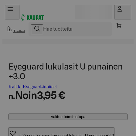
Hyppää sisältöön
Tuotteet
Eyeguard lukulasit U punainen
+3.0
Kaikki Eyeguard-tuotteet
Noin
3,95 €
n.
Valitse toimitustapa
Lisää suosikkeihin, Eyeguard lukulasit U punainen +3.0