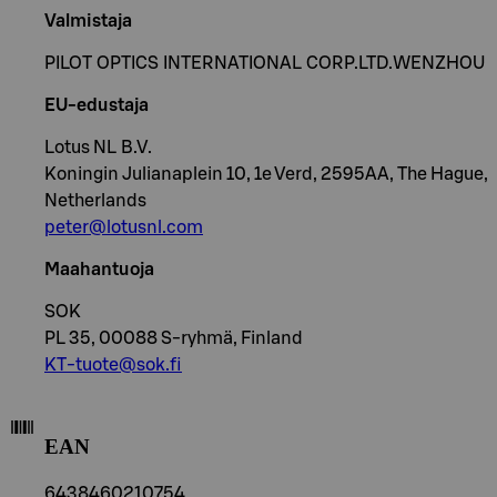
Valmistaja
PILOT OPTICS INTERNATIONAL CORP.LTD.WENZHOU
EU-edustaja
Lotus NL B.V.
Koningin Julianaplein 10, 1e Verd, 2595AA, The Hague,
Netherlands
peter@lotusnl.com
Maahantuoja
SOK
PL 35, 00088 S-ryhmä, Finland
KT-tuote@sok.fi
EAN
6438460210754