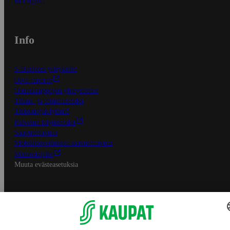
In English
Info
S-Business yrityksille
Oiva-raportit
Osuuskauppojen yhteystiedot
Tilaus- ja toimitusehdot
Tietosuojakäytäntö
Palvelun käyttöehdot
Saavutettavuus
Mobiilisovelluksen saavutettavuus
Mainostajalle
Muuta evästeasetuksia
S-ryhmän palvelut