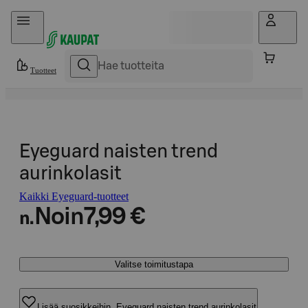
Hyppää sisältöön
Tuotteet
Eyeguard naisten trend
aurinkolasit
Kaikki Eyeguard-tuotteet
Noin
7,99 €
n.
Valitse toimitustapa
Lisää suosikkeihin, Eyeguard naisten trend aurinkolasit