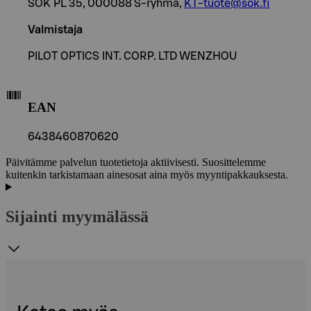
SOK PL 35, 000088 S-ryhmä,
KT-tuote@sok.fi
Valmistaja
PILOT OPTICS INT. CORP. LTD WENZHOU
EAN
6438460870620
Päivitämme palvelun tuotetietoja aktiivisesti. Suosittelemme
kuitenkin tarkistamaan ainesosat aina myös myyntipakkauksesta.
Sijainti myymälässä