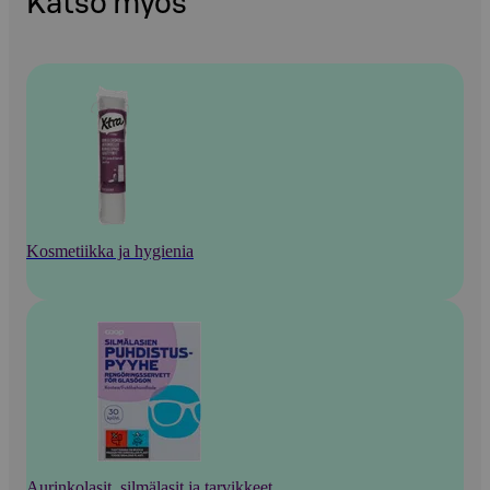
Katso myös
Kosmetiikka ja hygienia
Aurinkolasit, silmälasit ja tarvikkeet