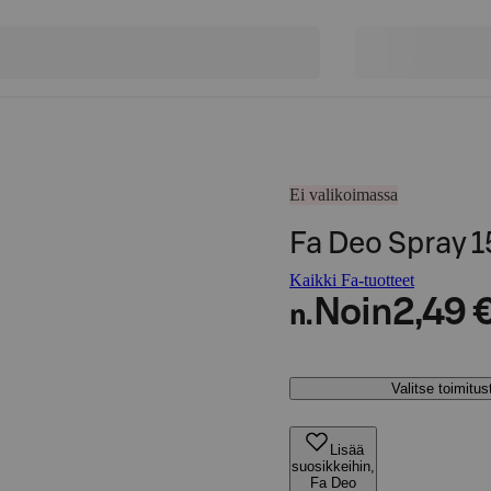
Ei valikoimassa
Fa Deo Spray 
Kaikki Fa-tuotteet
Noin
2,49 
n.
Valitse toimitu
Lisää
suosikkeihin,
Fa Deo