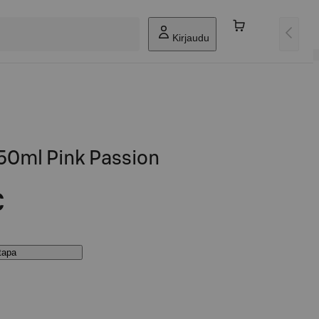
Kirjaudu
150ml Pink Passion
€
stapa