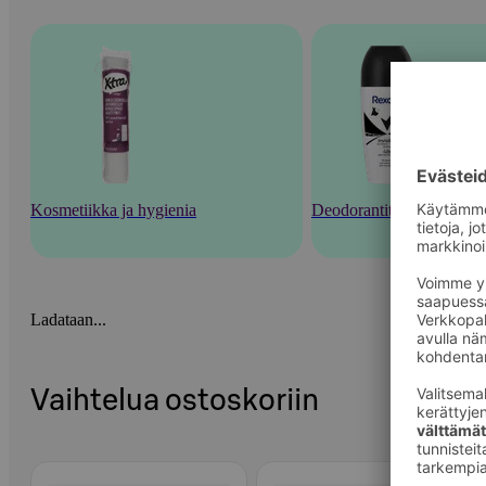
Kosmetiikka ja hygienia
Deodorantit ja tuoksut
Ladataan...
Vaihtelua ostoskoriin
Ohita listaus