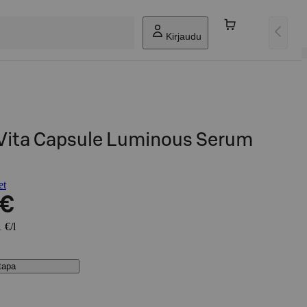
Kirjaudu
 Vita Capsule Luminous Serum
et
 €
 €/l
stapa