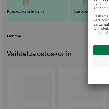
Kosmetiikka ja hygienia
Kasvojenhoito
Ladataan...
Vaihtelua ostoskoriin
Ohita listaus