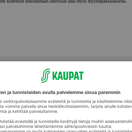
lemme kuitenkin tarkistamaan ainesosat aina myös myyntipakkauksesta.