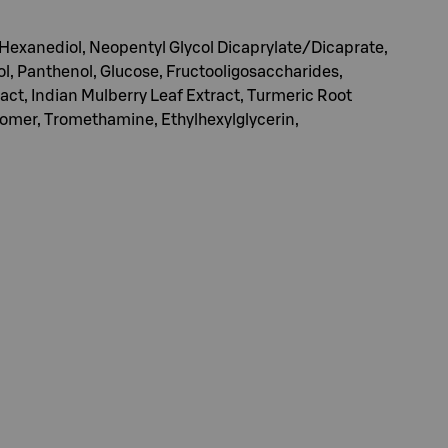
-Hexanediol, Neopentyl Glycol Dicaprylate/Dicaprate,
ol, Panthenol, Glucose, Fructooligosaccharides,
act, Indian Mulberry Leaf Extract, Turmeric Root
rbomer, Tromethamine, Ethylhexylglycerin,