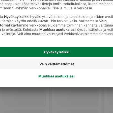
Kasvonaamiot ja seerumit