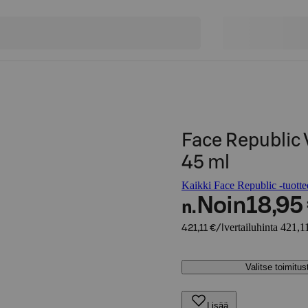
Face Republic
45 ml
Kaikki Face Republic -tuotte
Noin
18,95
n.
vertailuhinta 421,11
421,11 €/l
Valitse toimitu
Lisää