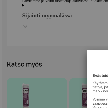
Päivitämme palvelun tuotetietoja aktiivisesti. Suositte
Sijainti myymälässä
Katso myös