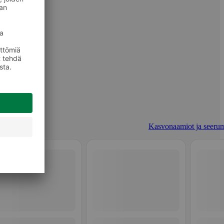
Kasvonaamiot ja seerum