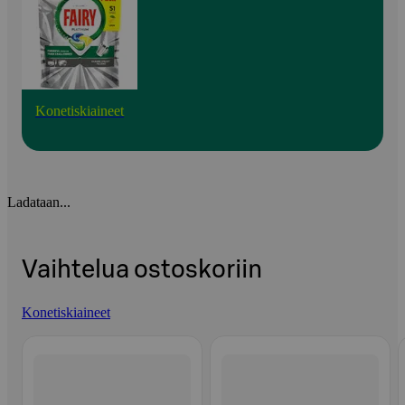
Konetiskiaineet
Ladataan...
Vaihtelua ostoskoriin
Konetiskiaineet
Ohita listaus