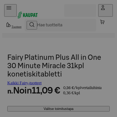
Hyppää sisältöön
Tuotteet
Fairy Platinum Plus All in One
30 Minute Miracle 31kpl
konetiskitabletti
Kaikki Fairy-tuotteet
vertailuhinta
Noin
11,09 €
0,36 €/kpl
n.
0,36 €/kpl
Valitse toimitustapa