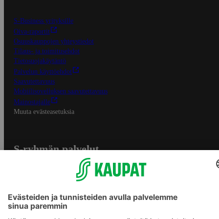
S-Business yrityksille
Oiva-raportit
Osuuskauppojen yhteystiedot
Tilaus- ja toimitusehdot
Tietosuojakäytäntö
Palvelun käyttöehdot
Saavutettavuus
Mobiilisovelluksen saavutettavuus
Mainostajalle
Muuta evästeasetuksia
S-ryhmän palvelut
S-ryhmä
Asiakasomistajuus
Yhteishyvä Ruoka -sovellus
S-ostoslista -sovellus