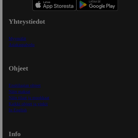
Yhteystiedot
Myymälät
Asiakaspalvelu
Ohjeet
Ensitilaajan ohjeet
Näin maksat
Näin tilaat ja muokkaat
Kaikki ohjeet ja vinkit
In English
Info