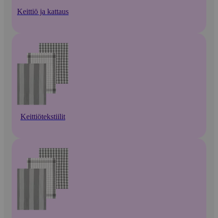
Keittiö ja kattaus
Keittiötekstiilit