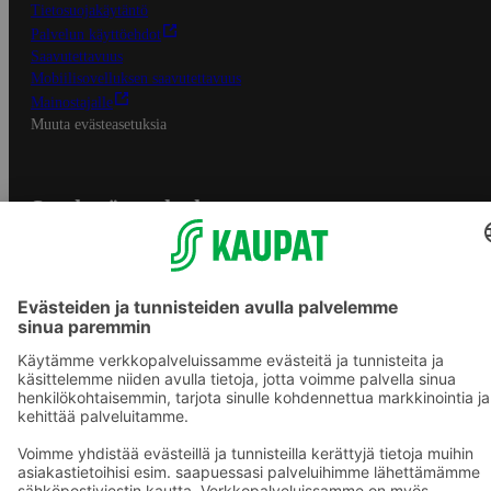
Tietosuojakäytäntö
Palvelun käyttöehdot
Saavutettavuus
Mobiilisovelluksen saavutettavuus
Mainostajalle
Muuta evästeasetuksia
S-ryhmän palvelut
S-ryhmä
Asiakasomistajuus
Yhteishyvä Ruoka -sovellus
S-ostoslista -sovellus
Prisma.fi
Sokos.fi
S-Pankki
Yhteishyvä
Sokos Hotels
Raflaamo