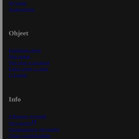
Myymälät
Asiakaspalvelu
Ohjeet
Ensitilaajan ohjeet
Näin maksat
Näin tilaat ja muokkaat
Kaikki ohjeet ja vinkit
In English
Info
S-Business yrityksille
Oiva-raportit
Osuuskauppojen yhteystiedot
Tilaus- ja toimitusehdot