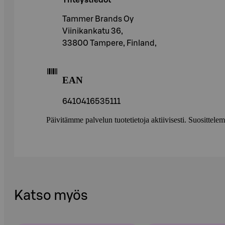
Yhteystiedot
Tammer Brands Oy
Viinikankatu 36,
33800 Tampere, Finland,
EAN
6410416535111
Päivitämme palvelun tuotetietoja aktiivisesti. Suositte
Katso myös