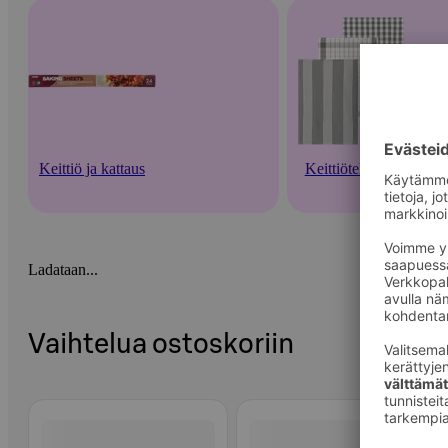
Keittiö ja kattaus
Keittiötekstiilit
Ladataan...
Vaihtelua ostoskoriin
Ohita listaus