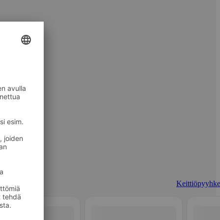
Keittiöpyyhke