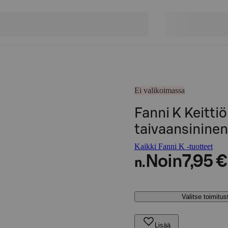
Ei valikoimassa
Fanni K Keitt
taivaansininen
Kaikki Fanni K -tuotteet
Noin
7,95 €
n.
Valitse toimitu
Lisää