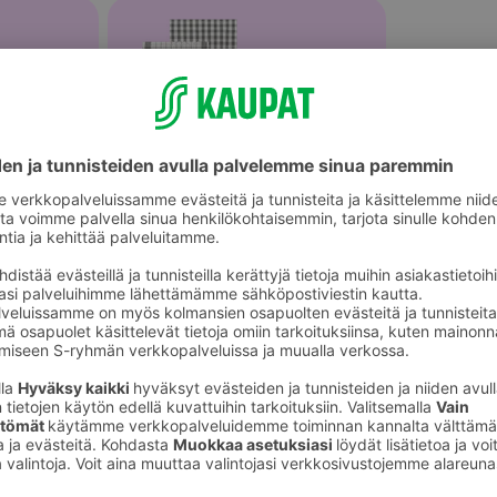
Keittiöpyyhkeet