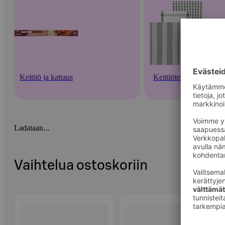
Keittiö ja kattaus
Keittiötekstiilit
Ladataan...
Vaihtelua ostoskoriin
Ohita listaus