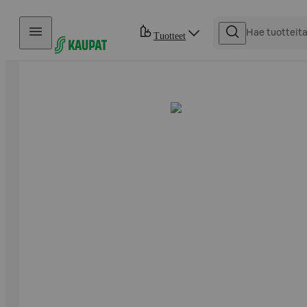
Hyppää sisältöön
Tuotteet