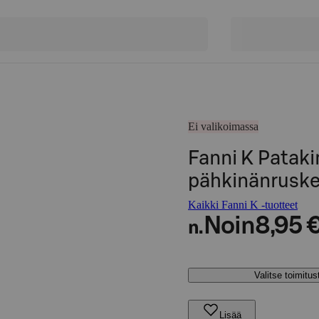
Ei valikoimassa
Fanni K Pataki
pähkinänrusk
Kaikki Fanni K -tuotteet
Noin
8,95 
n.
Valitse toimitu
Lisää