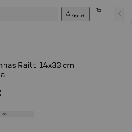
Kirjaudu
nnas Raitti 14x33 cm
ea
€
stapa