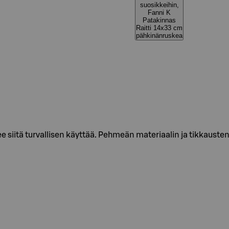
suosikkeihin,
Fanni K
Patakinnas
Raitti 14x33 cm
pähkinänruskea
e siitä turvallisen käyttää. Pehmeän materiaalin ja tikkauste