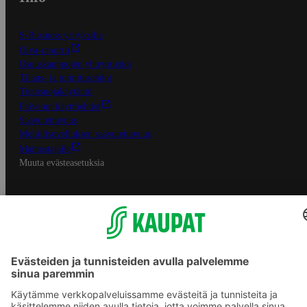
S-Business yrityksille
Oiva-raportit
Osuuskauppojen yhteystiedot
Tilaus- ja toimitusehdot
Tietosuojakäytäntö
Palvelun käyttöehdot
Saavutettavuus
Mobiilisovelluksen saavutettavuus
Mainostajalle
Muuta evästeasetuksia
S-ryhmän palvelut
S-ryhmä
Asiakasomistajuus
Yhteishyvä Ruoka -sovellus
S-ostoslista -sovellus