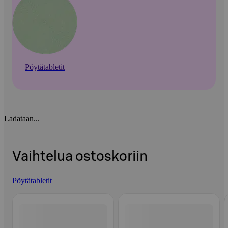
Pöytätabletit
Ladataan...
Vaihtelua ostoskoriin
Pöytätabletit
Ohita listaus