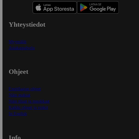
Yhteystiedot
Myymälät
Asiakaspalvelu
Ohjeet
Ensitilaajan ohjeet
Näin maksat
Näin tilaat ja muokkaat
Kaikki ohjeet ja vinkit
In English
Info