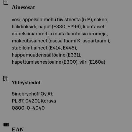
Ainesosat
vesi, appelsiinimehu tiivisteestä (5 %), sokeri,
hiilidioksidi, hapot (E330, E296), luontaiset
appelsiiniaromit ja muita luontaisia aromeja,
makeutusaineet (asesulfaami K, aspartaami),
stabilointiaineet (E414, E445),
happamuudensäätöaine (E331),
hapettumisenestoaine (E300), väri (E160a)
Yhteystiedot
Sinebrychoff Oy Ab
PL 87, 04201 Kerava
0800-0-4040
EAN