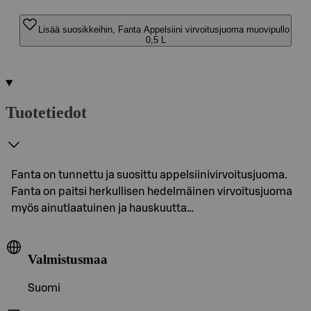
Lisää suosikkeihin, Fanta Appelsiini virvoitusjuoma muovipullo
0,5 L
Tuotetiedot
Fanta on tunnettu ja suosittu appelsiinivirvoitusjuoma.
Fanta on paitsi herkullisen hedelmäinen virvoitusjuoma
myös ainutlaatuinen ja hauskuutta…
Valmistusmaa
Suomi