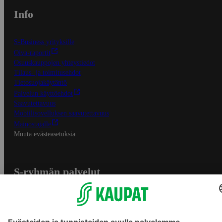
Info
S-Business yrityksille
Oiva-raportit
Osuuskauppojen yhteystiedot
Tilaus- ja toimitusehdot
Tietosuojakäytäntö
Palvelun käyttöehdot
Saavutettavuus
Mobiilisovelluksen saavutettavuus
Mainostajalle
Muuta evästeasetuksia
S-ryhmän palvelut
S-ryhmä
Asiakasomistajuus