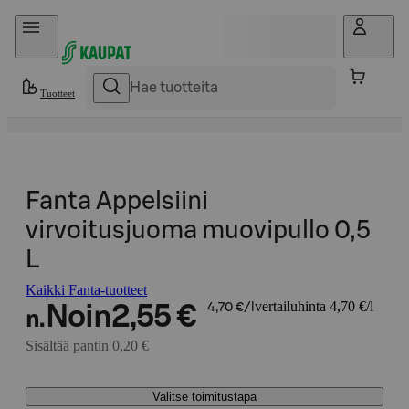
Hyppää sisältöön
Tuotteet
Fanta Appelsiini
virvoitusjuoma muovipullo 0,5
L
Kaikki Fanta-tuotteet
vertailuhinta 4,70 €/l
Noin
2,55 €
4,70 €/l
n.
Sisältää pantin 0,20 €
Valitse toimitustapa