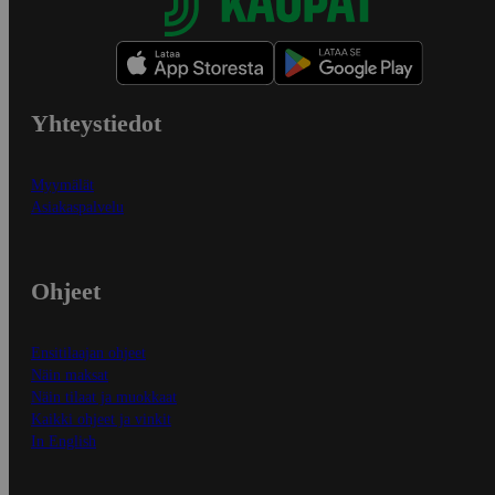
Yhteystiedot
Myymälät
Asiakaspalvelu
Ohjeet
Ensitilaajan ohjeet
Näin maksat
Näin tilaat ja muokkaat
Kaikki ohjeet ja vinkit
In English