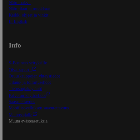
Näin maksat
Näin tilaat ja muokkaat
Kaikki ohjeet ja vinkit
In English
Info
S-Business yrityksille
Oiva-raportit
Osuuskauppojen yhteystiedot
Tilaus- ja toimitusehdot
Tietosuojakäytäntö
Palvelun käyttöehdot
Saavutettavuus
Mobiilisovelluksen saavutettavuus
Mainostajalle
Muuta evästeasetuksia