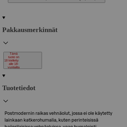
Pakkausmerkinnät
Tämä
tuote on
18
kielletty
alle 18-
vuotiailta
Tuotetiedot
Postmodernin raikas vehnäolut, jossa ei ole käytetty
lainkaan katkerohumalia, kuten perinteisissä
baijerilaisissa vehnäoluissa, vaan humalointi…