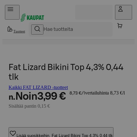
Hyppää sisältöön
Tuotteet
Fat Lizard Bikini Top 4,3% 0,44
tlk
Kaikki FAT LIZARD -tuotteet
vertailuhinta 8,73 €/l
Noin
3,99 €
8,73 €/l
n.
Sisältää pantin 0,15 €
Lisää suosikkeihin, Fat Lizard Bikini Top 4,3% 0,44 tlk