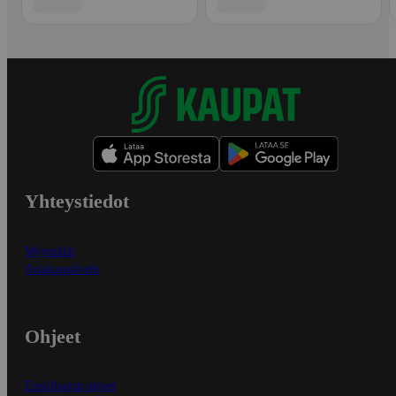
Yhteystiedot
Myymälät
Asiakaspalvelu
Ohjeet
Ensitilaajan ohjeet