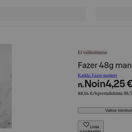
Ei valikoimassa
Fazer 48g man
Kaikki Fazer-tuotteet
Noin
4,25 
n.
vertailuhinta 88,
88,54 €/kg
Valitse toimitu
Lisää
suosikkeihin,