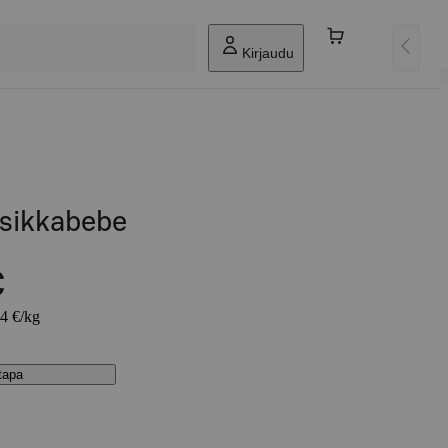
Kirjaudu
sikkabebe
€
54 €/kg
stapa