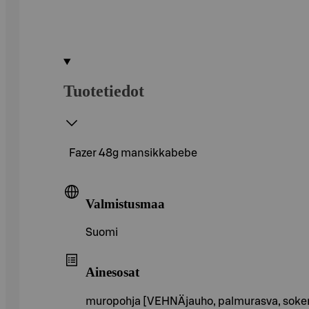
Tuotetiedot
Fazer 48g mansikkabebe
Valmistusmaa
Suomi
Ainesosat
muropohja [VEHNÄjauho, palmurasva, sokeri, K