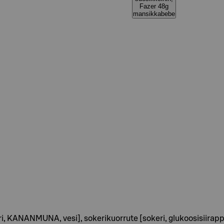
Fazer 48g
mansikkabebe
ANANMUNA, vesi], sokerikuorrute [sokeri, glukoosisiirappi, ve