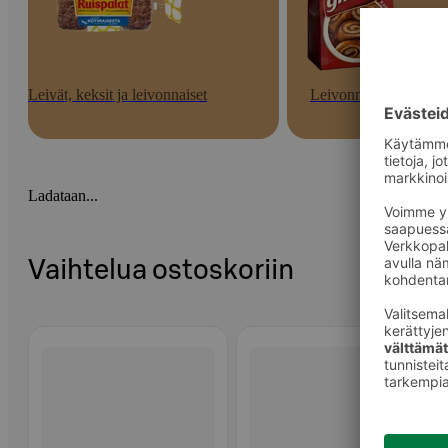
Leivät, keksit ja leivonnaiset
Leivonnaiset
Ladataan...
Vaihtelua ostoskoriin
Ohita listaus