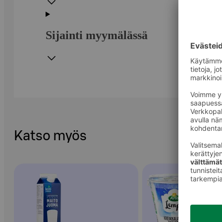
Sijainti myymälässä
Katso myös