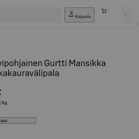
Kirjaudu
vipohjainen Gurtti Mansikka
kakauravälipala
€
€/kg
stapa