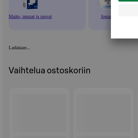
Maito, munat ja rasvat
Jogurtit
Ladataan...
Vaihtelua ostoskoriin
Ohita listaus