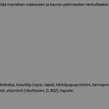
istää mansikan makeuden ja kauran pehmeyden herkulliseksi 
ärkkelys, kasviöljy (rypsi, rapsi), härkäpapuproteiini, hernepr
it, vitamiinit (riboflaviini, D, B12), hapate.