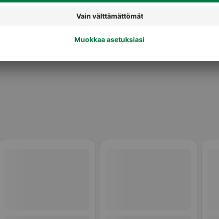
Kasvipohjaiset jogurtit