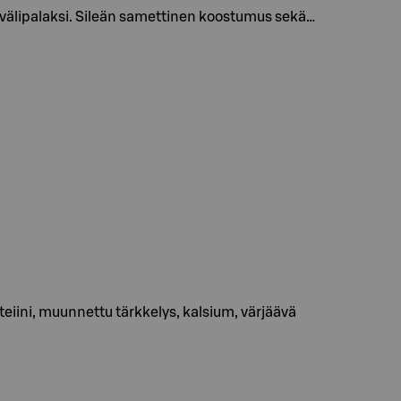
välipalaksi. Sileän samettinen koostumus sekä…
oteiini, muunnettu tärkkelys, kalsium, värjäävä