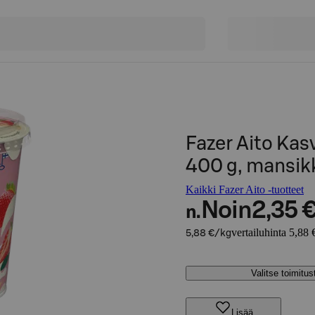
Fazer Aito Kas
400 g, mansik
Kaikki Fazer Aito -tuotteet
Noin
2,35 
n.
vertailuhinta 5,88 
5,88 €/kg
Valitse toimitu
Lisää