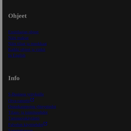
Ohjeet
Ensitilaajan ohjeet
Näin maksat
Näin tilaat ja muokkaat
Kaikki ohjeet ja vinkit
In English
Info
S-Business yrityksille
Oiva-raportit
Osuuskauppojen yhteystiedot
Tilaus- ja toimitusehdot
Tietosuojakäytäntö
Palvelun käyttöehdot
Saavutettavuus