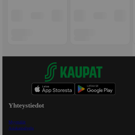
Yhteystiedot
Myymälät
Asiakaspalvelu