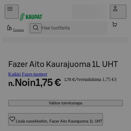
Hyppää sisältöön
Tuotteet
Fazer Aito Kaurajuoma 1L UHT
Kaikki Fazer-tuotteet
vertailuhinta 1,75 €/l
Noin
1,75 €
1,75 €/l
n.
Valitse toimitustapa
Lisää suosikkeihin, Fazer Aito Kaurajuoma 1L UHT