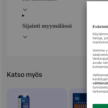
Sijainti myymälässä
Katso myös