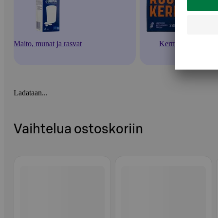
Maito, munat ja rasvat
Kermat
Ladataan...
Vaihtelua ostoskoriin
Ohita listaus