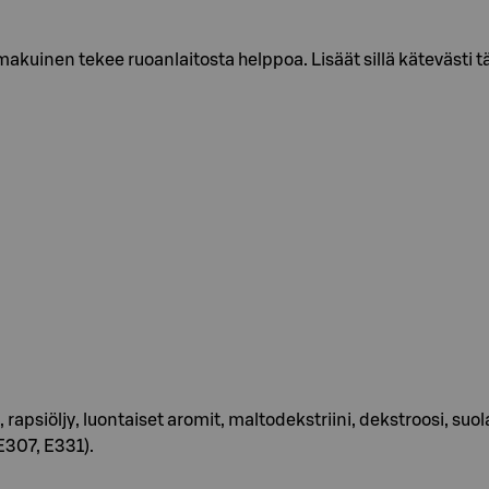
uinen tekee ruoanlaitosta helppoa. Lisäät sillä kätevästi täy
psiöljy, luontaiset aromit, maltodekstriini, dekstroosi, suola,
E307, E331).