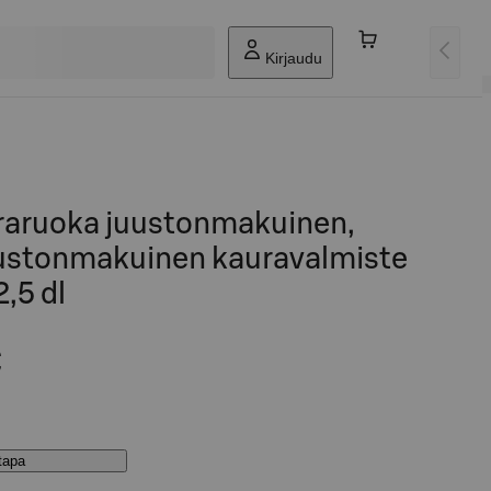
Kirjaudu
uraruoka juustonmakuinen,
uustonmakuinen kauravalmiste
,5 dl
€
stapa