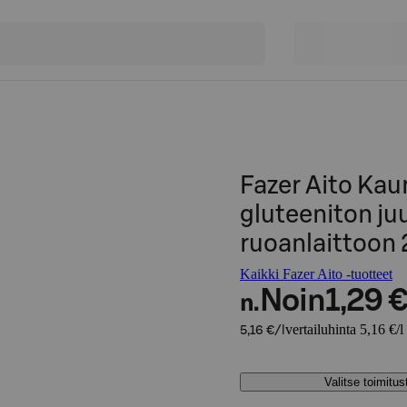
Fazer Aito Ka
gluteeniton j
ruoanlaittoon 2
Kaikki Fazer Aito -tuotteet
Noin
1,29 
n.
vertailuhinta 5,16 €/l
5,16 €/l
Valitse toimitu