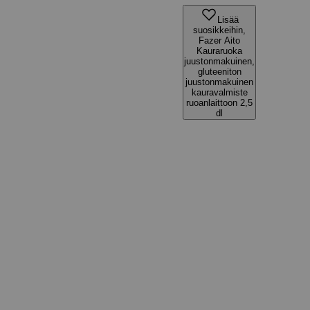
Lisää
suosikkeihin,
Fazer Aito
Kauraruoka
juustonmakuinen,
gluteeniton
juustonmakuinen
kauravalmiste
ruoanlaittoon 2,5
dl