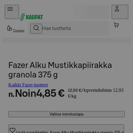
Hyppää sisältöön
Tuotteet
Fazer Alku Mustikkapiirakka
granola 375 g
Kaikki Fazer-tuotteet
vertailuhinta 12,93
Noin
4,85 €
12,93 €/kg
n.
€/kg
Valitse toimitustapa
Lisää suosikkeihin, Fazer Alku Mustikkapiirakka granola 375 g