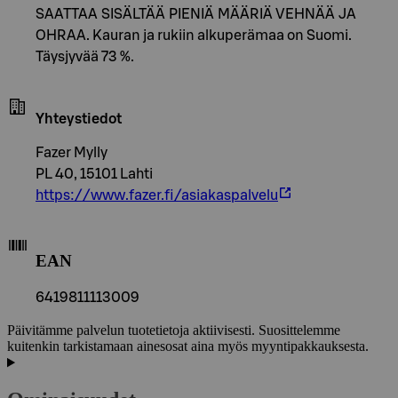
SAATTAA SISÄLTÄÄ PIENIÄ MÄÄRIÄ VEHNÄÄ JA
OHRAA. Kauran ja rukiin alkuperämaa on Suomi.
Täysjyvää 73 %.
Yhteystiedot
Fazer Mylly
PL 40, 15101 Lahti
https://www.fazer.fi/asiakaspalvelu
EAN
6419811113009
Päivitämme palvelun tuotetietoja aktiivisesti. Suosittelemme
kuitenkin tarkistamaan ainesosat aina myös myyntipakkauksesta.