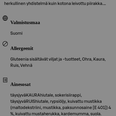
herkullinen yhdistelmä kuin kotona leivottu piirakka.…
Valmistusmaa
Suomi
Allergeenit
Gluteenia sisältävät viljat ja -tuotteet, Ohra, Kaura,
Ruis, Vehnä
Ainesosat
täysjyväKAURAhiutale, sokerisiirappi,
täysjyväRUIShiutale, rypsiöljy, kuivattu mustikka
(maltodekstriini, mustikka, paksunnosaine [E 401]) 4
%, kuivattu mustaherukka, kardemumma, suola.