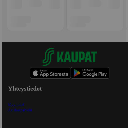
Yhteystiedot
Myymälät
Asiakaspalvelu