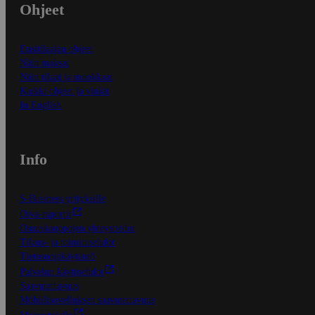
Ohjeet
Ensitilaajan ohjeet
Näin maksat
Näin tilaat ja muokkaat
Kaikki ohjeet ja vinkit
In English
Info
S-Business yrityksille
Oiva-raportit
Osuuskauppojen yhteystiedot
Tilaus- ja toimitusehdot
Tietosuojakäytäntö
Palvelun käyttöehdot
Saavutettavuus
Mobiilisovelluksen saavutettavuus