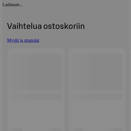
Ladataan...
Vaihtelua ostoskoriin
Myslit ja granolat
Ohita listaus