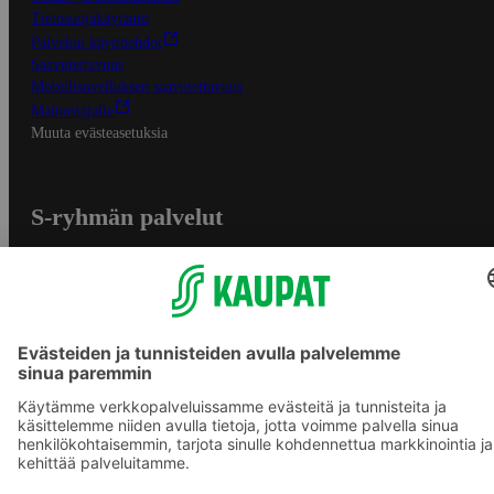
Tietosuojakäytäntö
Palvelun käyttöehdot
Saavutettavuus
Mobiilisovelluksen saavutettavuus
Mainostajalle
Muuta evästeasetuksia
S-ryhmän palvelut
S-ryhmä
Asiakasomistajuus
Yhteishyvä Ruoka -sovellus
S-ostoslista -sovellus
Prisma.fi
Sokos.fi
S-Pankki
Yhteishyvä
Sokos Hotels