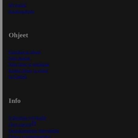
Myymälät
Asiakaspalvelu
Ohjeet
Ensitilaajan ohjeet
Näin maksat
Näin tilaat ja muokkaat
Kaikki ohjeet ja vinkit
In English
Info
S-Business yrityksille
Oiva-raportit
Osuuskauppojen yhteystiedot
Tilaus- ja toimitusehdot