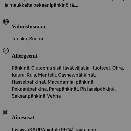
ja maukkaita pekaanipähkinöitä.…
Valmistusmaa
Tanska, Suomi
Allergeenit
Pähkinä, Gluteenia sisältävät viljat ja -tuotteet, Ohra,
Kaura, Ruis, Mantelit, Cashewpähkinät,
Hasselpähkinät, Macadamia-pähkinä,
Pekaanipähkinä, Parapähkinät, Pistaasipähkinä,
Saksanpähkinä, Vehnä
Ainesosat
täysjyväKAURAhiutale (67 %), täyteaine