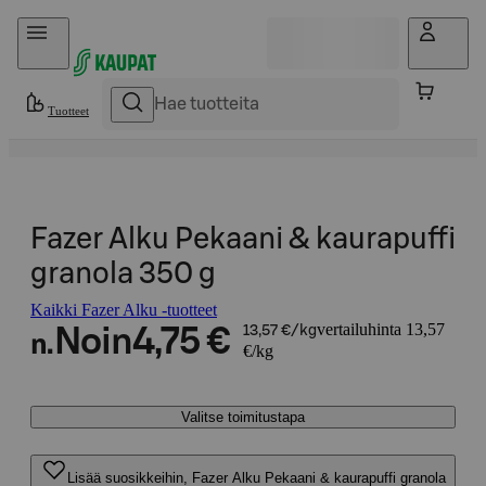
Hyppää sisältöön
Tuotteet
Fazer Alku Pekaani & kaurapuffi
granola 350 g
Kaikki Fazer Alku -tuotteet
vertailuhinta 13,57
Noin
4,75 €
13,57 €/kg
n.
€/kg
Valitse toimitustapa
Lisää suosikkeihin, Fazer Alku Pekaani & kaurapuffi granola