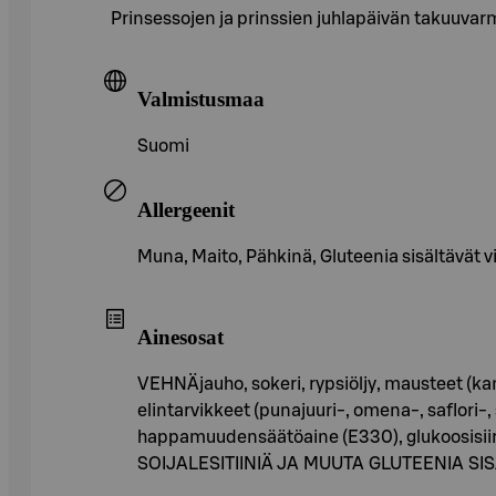
Prinsessojen ja prinssien juhlapäivän takuuvarm
Valmistusmaa
Suomi
Allergeenit
Muna, Maito, Pähkinä, Gluteenia sisältävät vi
Ainesosat
VEHNÄjauho, sokeri, rypsiöljy, mausteet (kan
elintarvikkeet (punajuuri-, omena-, saflori-,
happamuudensäätöaine (E330), glukoosisi
SOIJALESITIINIÄ JA MUUTA GLUTEENIA SI