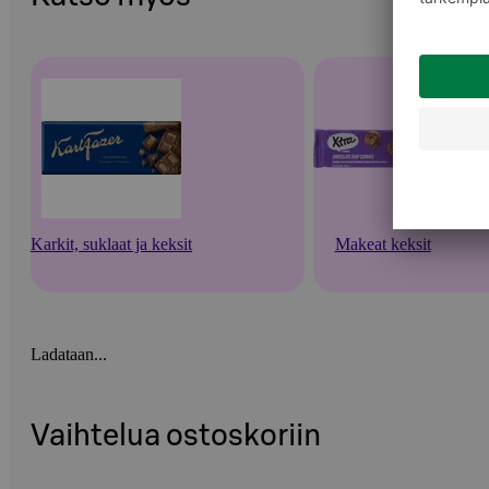
Karkit, suklaat ja keksit
Makeat keksit
Ladataan...
Vaihtelua ostoskoriin