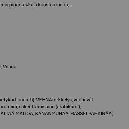
ieniä piparkakkuja koristaa ihana,…
t, Vehnä
umvetykarbonaatti), VEHNÄtärkkelys, värjäävät
Äproteiini, sakeuttamisaine (arabikumi),
TAA SISÄLTÄÄ MAITOA, KANANMUNAA, HASSELPÄHKINÄÄ,