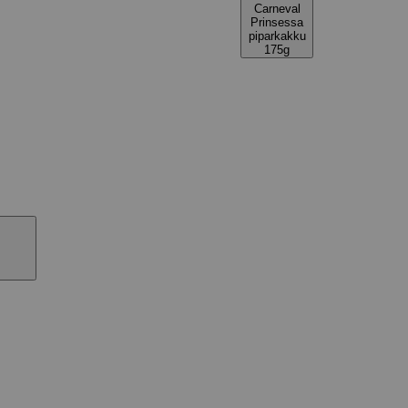
Carneval
Prinsessa
piparkakku
175g