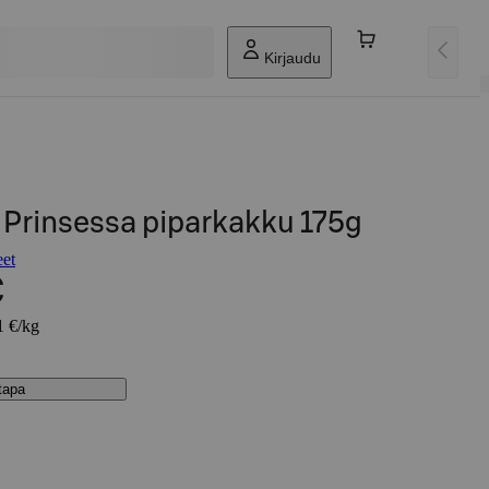
Kirjaudu
 Prinsessa piparkakku 175g
eet
€
1 €/kg
stapa