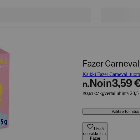
Fazer Carneval
Kaikki Fazer Carneval -tuott
Noin
3,59 
n.
vertailuhinta 20,5
20,51 €/kg
Valitse toimitu
Lisää
suosikkeihin,
Fazer