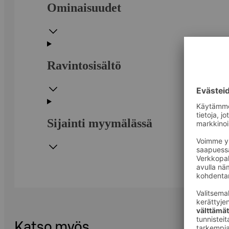
Ominaisuudet
Ravintosisältö
Sijainti myymälässä
Katso myös