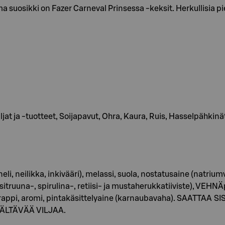
a suosikki on Fazer Carneval Prinsessa -keksit. Herkullisia p
ljat ja -tuotteet, Soijapavut, Ohra, Kaura, Ruis, Hasselpähkinä
eli, neilikka, inkivääri), melassi, suola, nostatusaine (natri
 sitruuna-, spirulina-, retiisi- ja mustaherukkatiiviste), VEHN
irappi, aromi, pintakäsittelyaine (karnaubavaha). SAAT
SÄLTÄVÄÄ VILJAA.